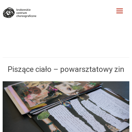
Krakowskie Centrum
Choreograficzne
Skip
to
content
Piszące ciało – powarsztatowy zin