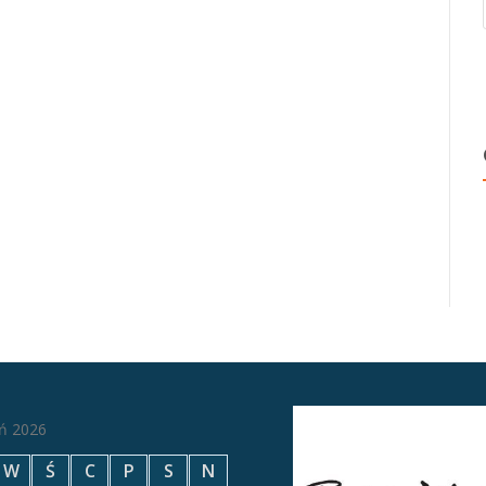
eń 2026
W
Ś
C
P
S
N