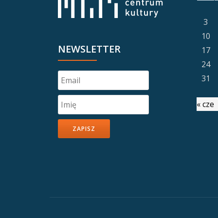
3
10
NEWSLETTER
17
24
31
« cze
ZAPISZ
Drugie
menu