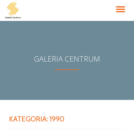
PR
Przejdź
do
NA
treści
GALERIA CENTRUM
KATEGORIA:
1990