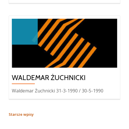
WALDEMAR ŻUCHNICKI
Waldemar Żuchnicki 31-3-1990 / 30-5-1990
NAWIGACJA
Starsze wpisy
PO
WPISACH