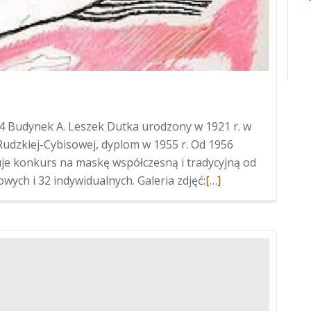
4 Budynek A. Leszek Dutka urodzony w 1921 r. w
Rudzkiej-Cybisowej, dyplom w 1955 r. Od 1956
juje konkurs na maskę współczesną i tradycyjną od
Więcej
wych i 32 indywidualnych. Galeria zdjęć:
[…]
oLeszek
Dutka
2004