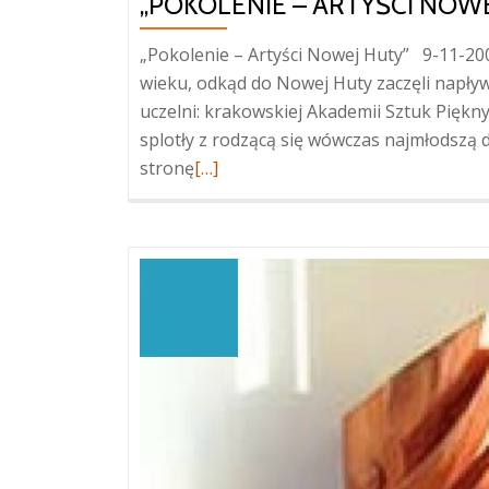
„POKOLENIE – ARTYŚCI NOW
„Pokolenie – Artyści Nowej Huty” 9-11-20
wieku, odkąd do Nowej Huty zaczęli napływa
uczelni: krakowskiej Akademii Sztuk Pięknych
splotły z rodzącą się wówczas najmłodszą
Więcej
stronę
[…]
o„Pokolenie
–
Artyści
Nowej
Huty”