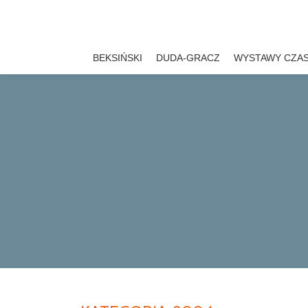
Przejdź
do
BEKSIŃSKI
DUDA-GRACZ
WYSTAWY CZA
treści