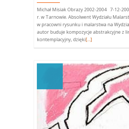
Michał Misiak Obrazy 2002-2004 7-12-2004
r. w Tarnowie. Absolwent Wydziału Malarst
w pracowni rysunku i malarstwa na Wydzial
autor buduje kompozycje abstrakcyjne z li
Więcej
kontemplacyjny, dzięki
[…]
oMichał
Misiak