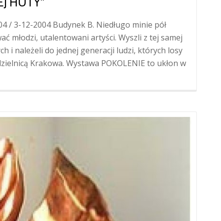
EJ HUTY”
04 / 3-12-2004 Budynek B. Niedługo minie pół
ć młodzi, utalentowani artyści. Wyszli z tej samej
 i należeli do jednej generacji ludzi, których losy
 dzielnicą Krakowa. Wystawa POKOLENIE to ukłon w