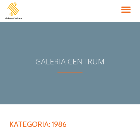
PR
Przejdź
do
NA
treści
GALERIA CENTRUM
KATEGORIA:
1986