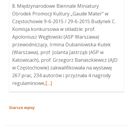
8. Międzynarodowe Biennale Miniatury
Ośrodek Promocji Kultury „Gaude Mater” w
Częstochowie 9-6-2015 / 29-6-2015 Budynek C.
Komisja konkursowa w składzie: prof.
Apoloniusz Węgłowski (ASP Warszawa)
przewodniczący, Irmina Dubaniowska-Kutek
(Warszawa), prof. Jolanta Jastrząb (ASP w
Katowicach), prof. Grzegorz Banaszkiewicz (AJD
w Częstochowie) zakwalifikowała na wystawę
267 prac, 234 autorów i przyznała 4 nagrody
Więcej
regulaminowe,
[…]
o8.
Międzynarodowe
Biennale
NAWIGACJA
Starsze wpisy
Miniatury
PO
WPISACH