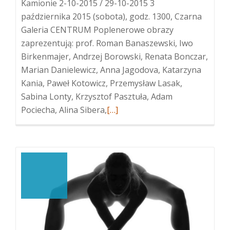
Kamionie 2-10-2015 / 29-10-2015 3
października 2015 (sobota), godz. 1300, Czarna
Galeria CENTRUM Poplenerowe obrazy
zaprezentują: prof. Roman Banaszewski, Iwo
Birkenmajer, Andrzej Borowski, Renata Bonczar,
Marian Danielewicz, Anna Jagodova, Katarzyna
Kania, Paweł Kotowicz, Przemysław Lasak,
Sabina Lonty, Krzysztof Pasztuła, Adam
Więcej
Pociecha, Alina Sibera,
[…]
oWystawa
uczestników
XV
Pleneru
Malarstwa
Figuratywnego