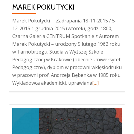
MAREK POKUTYCKI
Marek Pokutycki Zadrapania 18-11-2015 / 5-
12-2015 1 grudnia 2015 (wtorek), godz. 1800,
Czarna Galeria CENTRUM Spotkanie z Autorem
Marek Pokutycki – urodzony 5 lutego 1962 roku
w Tarnobrzegu. Studia w Wyższej Szkole
Pedagogicznej w Krakowie (obecnie Uniwersytet
Pedagogiczny), dyplom w pracowni wklęsłodruku
w pracowni prof. Andrzeja Bębenka w 1985 roku.
Więcej
Wykładowca akademicki, uprawiana
[…]
oMarek
Pokutycki