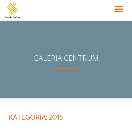
PR
Przejdź
do
NA
treści
GALERIA CENTRUM
KATEGORIA:
2015