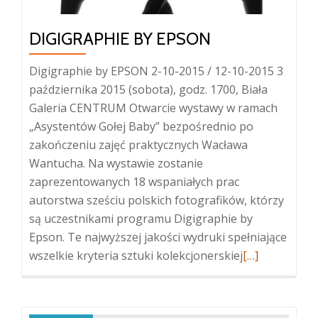
DIGIGRAPHIE BY EPSON
Digigraphie by EPSON 2-10-2015 / 12-10-2015 3
października 2015 (sobota), godz. 1700, Biała
Galeria CENTRUM Otwarcie wystawy w ramach
„Asystentów Gołej Baby” bezpośrednio po
zakończeniu zajęć praktycznych Wacława
Wantucha. Na wystawie zostanie
zaprezentowanych 18 wspaniałych prac
autorstwa sześciu polskich fotografików, którzy
są uczestnikami programu Digigraphie by
Epson. Te najwyższej jakości wydruki spełniające
Więcej
wszelkie kryteria sztuki kolekcjonerskiej
[…]
oDigigraphie
by
EPSON