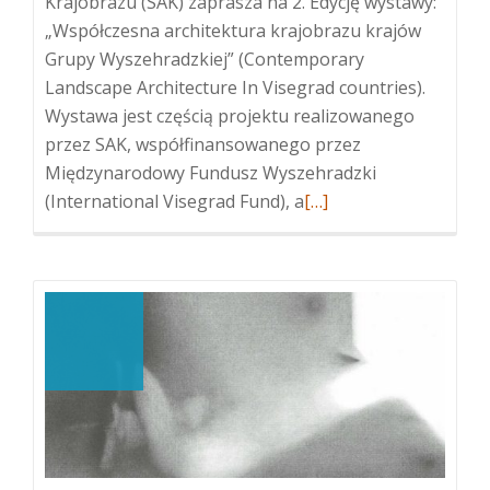
Krajobrazu (SAK) zaprasza na 2. Edycję wystawy:
„Współczesna architektura krajobrazu krajów
Grupy Wyszehradzkiej” (Contemporary
Landscape Architecture In Visegrad countries).
Wystawa jest częścią projektu realizowanego
przez SAK, współfinansowanego przez
Międzynarodowy Fundusz Wyszehradzki
Więcej
(International Visegrad Fund), a
[…]
oWspółczesna
architektura
krajobrazu
krajów
Grupy
Wyszehradzkiej