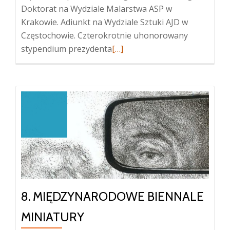
Doktorat na Wydziale Malarstwa ASP w
Krakowie. Adiunkt na Wydziale Sztuki AJD w
Częstochowie. Czterokrotnie uhonorowany
Więcej
stypendium prezydenta
[…]
oBartosz
Frączek
8. MIĘDZYNARODOWE BIENNALE
MINIATURY