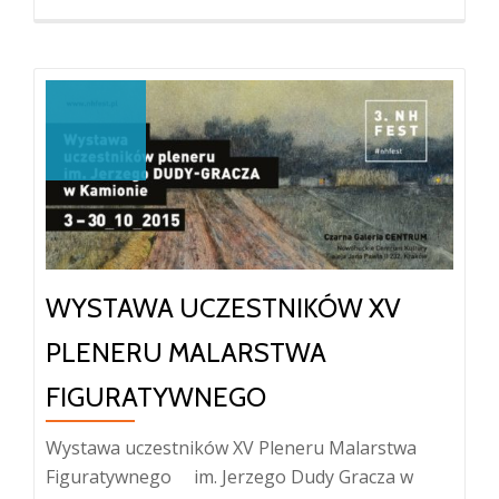
oJanusz
Tarabuła
i
II
Grupa
Krakowska
WYSTAWA UCZESTNIKÓW XV
PLENERU MALARSTWA
FIGURATYWNEGO
Wystawa uczestników XV Pleneru Malarstwa
Figuratywnego im. Jerzego Dudy Gracza w