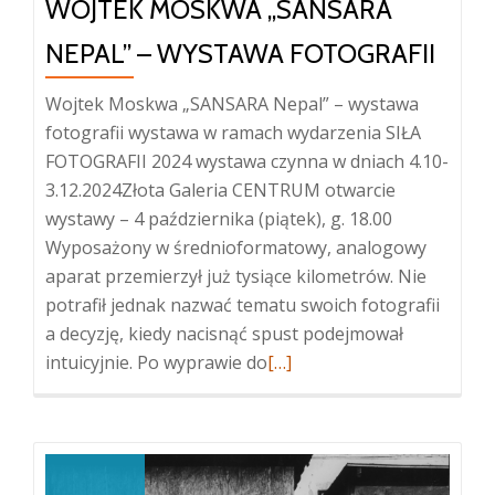
WOJTEK MOSKWA „SANSARA
NEPAL” – WYSTAWA FOTOGRAFII
Wojtek Moskwa „SANSARA Nepal” – wystawa
fotografii wystawa w ramach wydarzenia SIŁA
FOTOGRAFII 2024 wystawa czynna w dniach 4.10-
3.12.2024Złota Galeria CENTRUM otwarcie
wystawy – 4 października (piątek), g. 18.00
Wyposażony w średnioformatowy, analogowy
aparat przemierzył już tysiące kilometrów. Nie
potrafił jednak nazwać tematu swoich fotografii
a decyzję, kiedy nacisnąć spust podejmował
Więcej
intuicyjnie. Po wyprawie do
[…]
oWojtek
Moskwa
„SANSARA
Nepal”