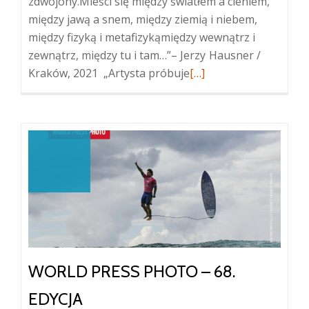
zdwojony.Mieści się między światłem a cieniem,
między jawą a snem, między ziemią i niebem,
między fizyką i metafizykąmiędzy wewnątrz i
zewnątrz, między tu i tam…”– Jerzy Hausner /
Więcej
Kraków, 2021 „Artysta próbuje
[…]
oJanusz
Leśniak
„leśniaki
Ukryty
Porządek”
–
wystawa
fotografii
ze
zbiorów
WORLD PRESS PHOTO – 68.
NCK
EDYCJA