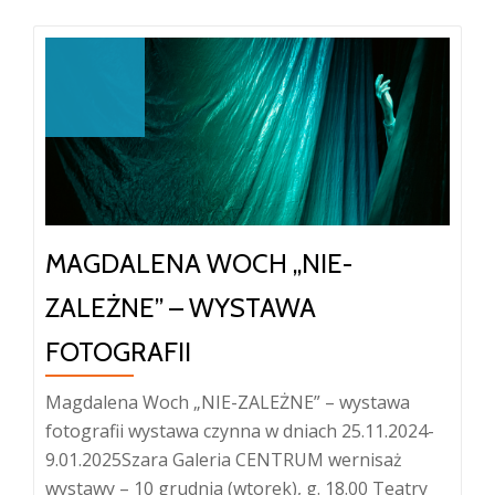
Banach
„Moja
cisza”
–
wystawa
fotografii
MAGDALENA WOCH „NIE-
ZALEŻNE” – WYSTAWA
FOTOGRAFII
Magdalena Woch „NIE-ZALEŻNE” – wystawa
fotografii wystawa czynna w dniach 25.11.2024-
9.01.2025Szara Galeria CENTRUM wernisaż
wystawy – 10 grudnia (wtorek), g. 18.00 Teatry