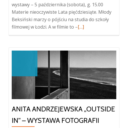
wystawy – 5 października (sobota), g. 15.00
Materie nieoczywiste Lata pięćdziesiąte. Młody
Beksiński marzy o pójściu na studia do szkoły
Więcej
filmowej w Łodzi. A w filmie to –
[…]
oZdzisław
Beksiński
„Materie
nieoczywiste”
–
wystawa
fotografii
z
kolekcji
Anny
ANITA ANDRZEJEWSKA „OUTSIDE
i
Piotra
IN” – WYSTAWA FOTOGRAFII
Dmochowskich