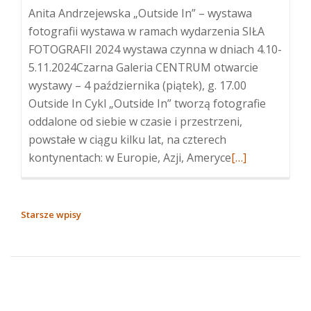
Anita Andrzejewska „Outside In” – wystawa
fotografii wystawa w ramach wydarzenia SIŁA
FOTOGRAFII 2024 wystawa czynna w dniach 4.10-
5.11.2024Czarna Galeria CENTRUM otwarcie
wystawy – 4 października (piątek), g. 17.00
Outside In Cykl „Outside In” tworzą fotografie
oddalone od siebie w czasie i przestrzeni,
powstałe w ciągu kilku lat, na czterech
Więcej
kontynentach: w Europie, Azji, Ameryce
[…]
oAnita
Andrzejewska
„Outside
NAWIGACJA
Starsze wpisy
In”
PO
–
WPISACH
wystawa
fotografii