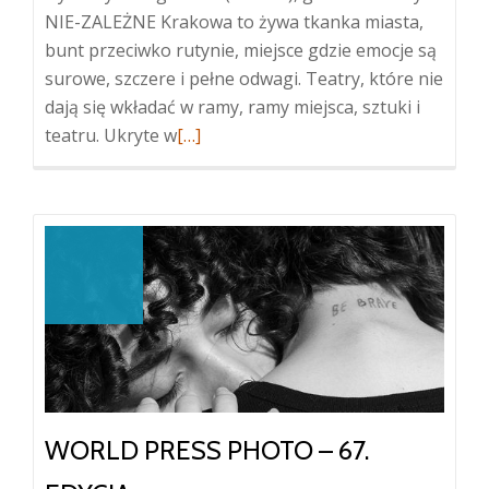
NIE-ZALEŻNE Krakowa to żywa tkanka miasta,
bunt przeciwko rutynie, miejsce gdzie emocje są
surowe, szczere i pełne odwagi. Teatry, które nie
dają się wkładać w ramy, ramy miejsca, sztuki i
Więcej
teatru. Ukryte w
[…]
oMagdalena
Woch
„NIE-
ZALEŻNE”
–
wystawa
fotografii
WORLD PRESS PHOTO – 67.