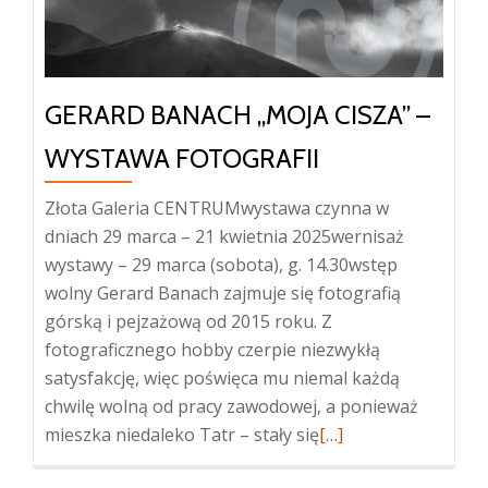
GERARD BANACH „MOJA CISZA” –
WYSTAWA FOTOGRAFII
Złota Galeria CENTRUMwystawa czynna w
dniach 29 marca – 21 kwietnia 2025wernisaż
wystawy – 29 marca (sobota), g. 14.30wstęp
wolny Gerard Banach zajmuje się fotografią
górską i pejzażową od 2015 roku. Z
fotograficznego hobby czerpie niezwykłą
satysfakcję, więc poświęca mu niemal każdą
chwilę wolną od pracy zawodowej, a ponieważ
Więcej
mieszka niedaleko Tatr – stały się
[…]
oGerard