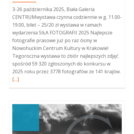
3-26 października 2025, Biała Galeria
CENTRUMwystawa czynna codziennie w g. 11.00-
19.00, bilet – 25/20 zł wystawa w ramach
wydarzenia SIŁA FOTOGRAFII 2025 Najlepsze
fotografie prasowe już po raz ósmy w
Nowohuckim Centrum Kultury w Krakowie!
Tegoroczna wystawa to zbiór najlepszych zdjęć
spośród 59 320 zgłoszonych do konkursu w
Więce
2025 roku przez 3778 fotografów ze 141 krajów.
oWOR
[…]
PRES
PHOT
–
68.
edycja