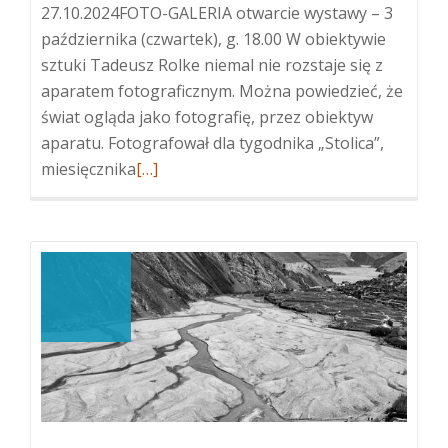
27.10.2024FOTO-GALERIA otwarcie wystawy – 3
października (czwartek), g. 18.00 W obiektywie
sztuki Tadeusz Rolke niemal nie rozstaje się z
aparatem fotograficznym. Można powiedzieć, że
świat ogląda jako fotografię, przez obiektyw
aparatu. Fotografował dla tygodnika „Stolica”,
Więcej
miesięcznika
[…]
oTadeusz
Rolke
„W
obiektywie
sztuki”
–
wystawa
fotografii