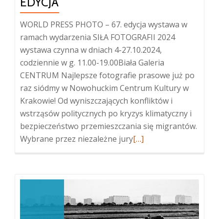
EDYCJA
WORLD PRESS PHOTO – 67. edycja wystawa w
ramach wydarzenia SIŁA FOTOGRAFII 2024
wystawa czynna w dniach 4-27.10.2024,
codziennie w g. 11.00-19.00Biała Galeria
CENTRUM Najlepsze fotografie prasowe już po
raz siódmy w Nowohuckim Centrum Kultury w
Krakowie! Od wyniszczających konfliktów i
wstrząsów politycznych po kryzys klimatyczny i
bezpieczeństwo przemieszczania się migrantów.
Więcej
Wybrane przez niezależne jury
[…]
oWORLD
PRESS
PHOTO
–
67.
edycja