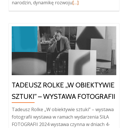
Więcej
narodzin, dynamikę rozwoju
[…]
oKrakowski
Klub
Fotograficzny
„75
lat
Nowej
Huty”
–
wystawa
fotografii
TADEUSZ ROLKE „W OBIEKTYWIE
SZTUKI” – WYSTAWA FOTOGRAFII
Tadeusz Rolke „W obiektywie sztuki” – wystawa
fotografii wystawa w ramach wydarzenia SIŁA
FOTOGRAFII 2024 wystawa czynna w dniach 4-