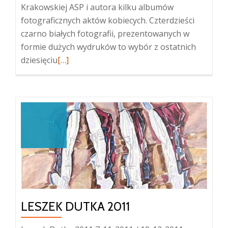
Krakowskiej ASP i autora kilku albumów
fotograficznych aktów kobiecych. Czterdzieści
czarno białych fotografii, prezentowanych w
formie dużych wydruków to wybór z ostatnich
Więcej
dziesięciu
[…]
oWacław
Wantuch,
Jan
Stochliński
LESZEK DUTKA 2011