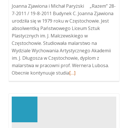
Joanna Zjawiona i Michał Paryżski „Razem” 28-
7-2011 / 19-8-2011 Budynek C. Joanna Zjawiona
urodziła się w 1979 roku w Częstochowie. Jest
absolwentką Państwowego Liceum Sztuk
Plastycznych im. J. Malczewskiego w
Częstochowie. Studiowała malarstwo na
Wydziale Wychowania Artystycznego Akademii
im. J. Długosza w Częstochowie, dyplom z
malarstwa w pracowni prof. Wernera Lubosa.
Więcej
Obecnie kontynuuje studia
[…]
oJoanna
Zjawiona
i
Michał
Paryżski