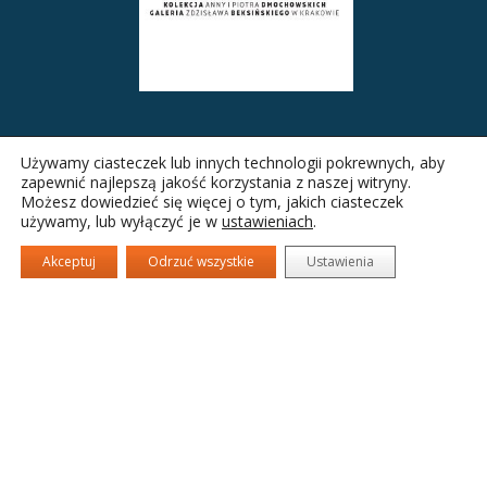
Używamy ciasteczek lub innych technologii pokrewnych, aby
zapewnić najlepszą jakość korzystania z naszej witryny.
Możesz dowiedzieć się więcej o tym, jakich ciasteczek
używamy, lub wyłączyć je w
ustawieniach
.
Akceptuj
Odrzuć wszystkie
Ustawienia
Nowohuckie Centrum Kultury
Drugie
fa-
fa-
fa-
facebook
twitter
camera-