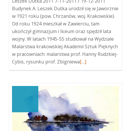
Leszek Dutka 2011 7-11-2011 / 19-12-2011
Budynek A. Leszek Dutka urodził się w Jaworznie
w 1921 roku (pow. Chrzanów, woj. Krakowskie).
Od roku 1924 mieszkał w Zawierciu, tam
ukończył gimnazjum i liceum oraz spędził lata
wojny. W latach 1945-55 studiował na Wydziale
Malarstwa krakowskiej Akademii Sztuk Pięknych
w pracowniach: malarstwa prof. Hanny Rudzkiej-
Więcej
Cybis, rysunku prof. Zbigniewa
[…]
oLeszek
Dutka
2011