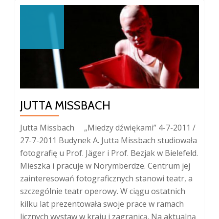
2011
JUTTA MISSBACH
Jutta Missbach „Miedzy dźwiękami” 4-7-2011 /
27-7-2011 Budynek A. Jutta Missbach studiowała
fotografię u Prof. Jäger i Prof. Bezjak w Bielefeld.
Mieszka i pracuje w Norymberdze. Centrum jej
zainteresowań fotograficznych stanowi teatr, a
szczególnie teatr operowy. W ciągu ostatnich
kilku lat prezentowała swoje prace w ramach
Więcej
licznych wystaw w kraju i zagranicą. Na aktualną