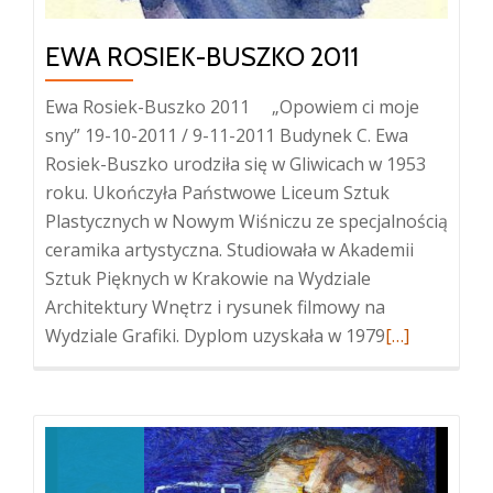
EWA ROSIEK-BUSZKO 2011
Ewa Rosiek-Buszko 2011 „Opowiem ci moje
sny” 19-10-2011 / 9-11-2011 Budynek C. Ewa
Rosiek-Buszko urodziła się w Gliwicach w 1953
roku. Ukończyła Państwowe Liceum Sztuk
Plastycznych w Nowym Wiśniczu ze specjalnością
ceramika artystyczna. Studiowała w Akademii
Sztuk Pięknych w Krakowie na Wydziale
Architektury Wnętrz i rysunek filmowy na
Więcej
Wydziale Grafiki. Dyplom uzyskała w 1979
[…]
oEwa
Rosiek-
Buszko
2011