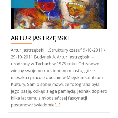
ARTUR JASTRZĘBSKI
Artur Jastrzębski „Struktury czasu” 9-10-2011 /
29-10-2011 Budynek A. Artur Jastrzębski –
urodzony w Tychach w 1975 roku. Od zawsze
wierny swojemu rodzinnemu miastu, gdzie
mieszka i pracuje obecnie w Miejskim Centrum
Kultury. Sam o sobie mówi, że fotografia była
jego pasją, odkąd sięga pamięcią. Jednak dopiero
kilka lat temu z młodzieńczej fascynacji
Więcej
postanowił świadomie
[…]
oArtur