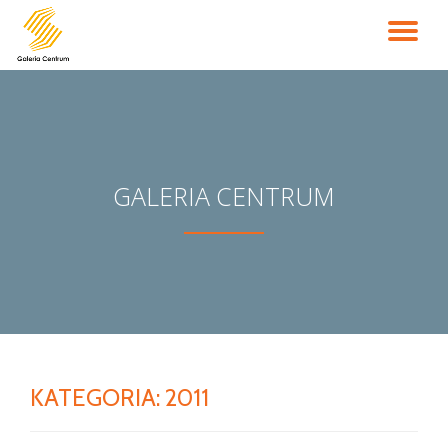
PR
Przejdź
do
NA
treści
GALERIA CENTRUM
KATEGORIA:
2011