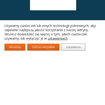
Używamy ciasteczek lub innych technologii pokrewnych, aby
zapewnić najlepszą jakość korzystania z naszej witryny.
Możesz dowiedzieć się więcej o tym, jakich ciasteczek
używamy, lub wyłączyć je w
ustawieniach
.
Akceptuj
Odrzuć wszystkie
Ustawienia
Nowohuckie Centrum Kultury
Drugie
fa-
fa-
fa-
facebook
twitter
camera-
menu
retro
Llorix One Lite
stworzone przez
WordPress