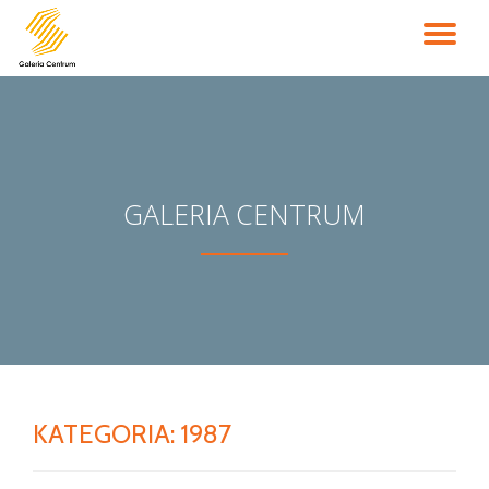
PR
Przejdź
do
NA
treści
GALERIA CENTRUM
KATEGORIA:
1987