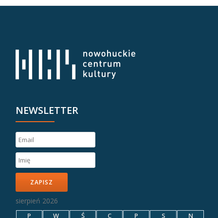
NEWSLETTER
ZAPISZ
sierpień 2026
P
W
Ś
C
P
S
N