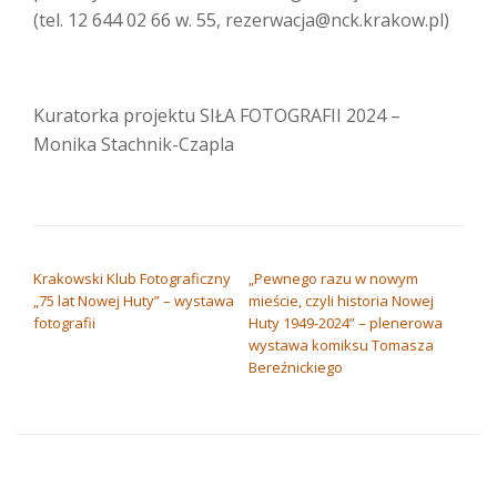
(tel. 12 644 02 66 w. 55, rezerwacja@nck.krakow.pl)
Kuratorka projektu SIŁA FOTOGRAFII 2024 –
Monika Stachnik-Czapla
NAWIGACJA WPISU
Krakowski Klub Fotograficzny
„Pewnego razu w nowym
„75 lat Nowej Huty” – wystawa
mieście, czyli historia Nowej
fotografii
Huty 1949-2024” – plenerowa
wystawa komiksu Tomasza
Bereźnickiego