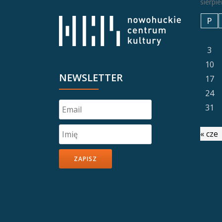
sierpi
P
3
10
NEWSLETTER
17
24
31
« cze
ZAPISZ
Drugie