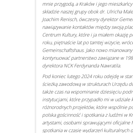
mnie przygodą, a Kraków i jego mieszkańcy
składzie naszej grupy obok dr. Ulricha Mal
Joachim Renisch, ówczesny dyrektor Gemei
nawiązywanie kontaktów między swoją pla
Centrum Kultury, które i ja miałem okazję
roku, piętnaście lat po tamtej wizycie, wró
Gemeinschaftshaus. Jako nowo mianowany 
kontynuować partnerstwo zawiązane w 198
dyrektora NCK Ferdynanda Nawratila.
Pod koniec lutego 2024 roku odejdę w stan 
ścieżką zawodową w strukturach Urzędu do
także czas na wspominanie dziesięciu podr
instytucjami, które przypadło mi w udziale
różnorodnych projektów, które wspólnie po
polska gościnność i spotkania z ludźmi w K
artystami, osobami sprawującymi oficjalne fu
spotkania w czasie wydarzeń kulturalnych 