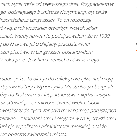
 zachwycili mnie od pierwszego dnia. Przypadkiem w
ego, późniejszego bumistrza Norymbergi, był także
nschaftshaus Langwasser. To on rozpoczął
cówką, a rok wcześniej otwartym Nowohuckim
 poznać. Wtedy nawet nie podejrzewałem, że w 1999
cę do Krakowa jako oficjalny przedstawiciel
szef placówki w Langwasser postanowiłem
7 roku przez Joachima Renischa i ówczesnego
spoczynku. To okazja do refleksji nie tylko nad moją
 Spraw Kultury i Wypoczynku Miasta Norymbergi, ale
óży do Krakowa i 37 lat partnerstwa między naszymi
 kształtować przez minione ćwierć wieku. Obok
wołaliśmy do życia, zapadła mi w pamięć poruszająca
rakowie – z koleżankami i kolegami w NCK, artystkami i
nkcje w polityce i administracji miejskiej, a także
oraz podczas zwiedzania miasta.