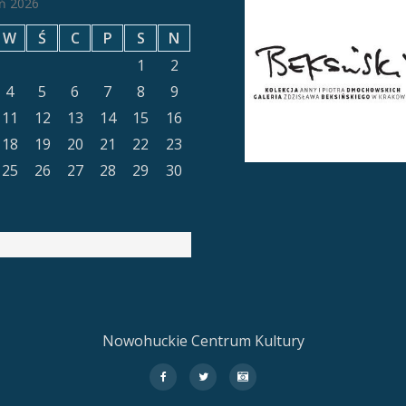
eń 2026
W
Ś
C
P
S
N
1
2
4
5
6
7
8
9
11
12
13
14
15
16
18
19
20
21
22
23
25
26
27
28
29
30
Nowohuckie Centrum Kultury
fa-
fa-
fa-
facebook
twitter
camera-