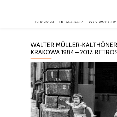
Przejdź
do
BEKSIŃSKI
DUDA-GRACZ
WYSTAWY CZA
treści
WALTER MÜLLER-KALTHÖNER 
KRAKOWA 1984 – 2017. RETR