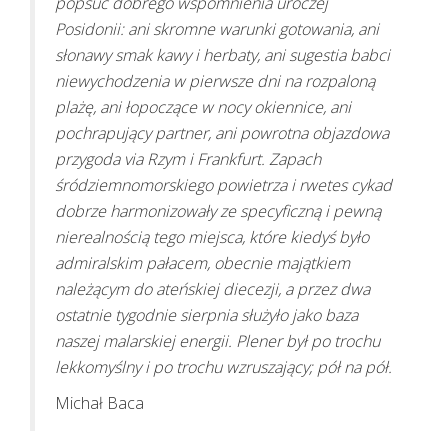
popsuć dobrego wspomnienia uroczej
Posidonii: ani skromne warunki gotowania, ani
słonawy smak kawy i herbaty, ani sugestia babci
niewychodzenia w pierwsze dni na rozpaloną
plażę, ani łopoczące w nocy okiennice, ani
pochrapujący partner, ani powrotna objazdowa
przygoda via Rzym i Frankfurt. Zapach
śródziemnomorskiego powietrza i rwetes cykad
dobrze harmonizowały ze specyficzną i pewną
nierealnością tego miejsca, które kiedyś było
admiralskim pałacem, obecnie majątkiem
należącym do ateńskiej diecezji, a przez dwa
ostatnie tygodnie sierpnia służyło jako baza
naszej malarskiej energii. Plener był po trochu
lekkomyślny i po trochu wzruszający; pół na pół.
Michał Baca