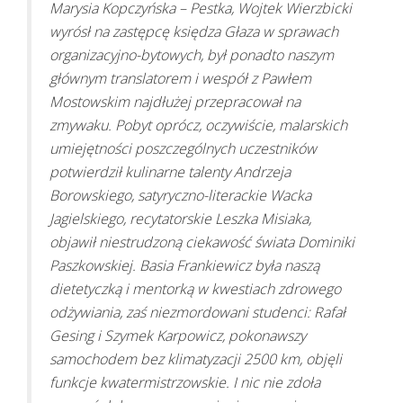
Marysia Kopczyńska – Pestka, Wojtek Wierzbicki
wyrósł na zastępcę księdza Głaza w sprawach
organizacyjno-bytowych, był ponadto naszym
głównym translatorem i wespół z Pawłem
Mostowskim najdłużej przepracował na
zmywaku. Pobyt oprócz, oczywiście, malarskich
umiejętności poszczególnych uczestników
potwierdził kulinarne talenty Andrzeja
Borowskiego, satyryczno-literackie Wacka
Jagielskiego, recytatorskie Leszka Misiaka,
objawił niestrudzoną ciekawość świata Dominiki
Paszkowskiej. Basia Frankiewicz była naszą
dietetyczką i mentorką w kwestiach zdrowego
odżywiania, zaś niezmordowani studenci: Rafał
Gesing i Szymek Karpowicz, pokonawszy
samochodem bez klimatyzacji 2500 km, objęli
funkcje kwatermistrzowskie. I nic nie zdoła