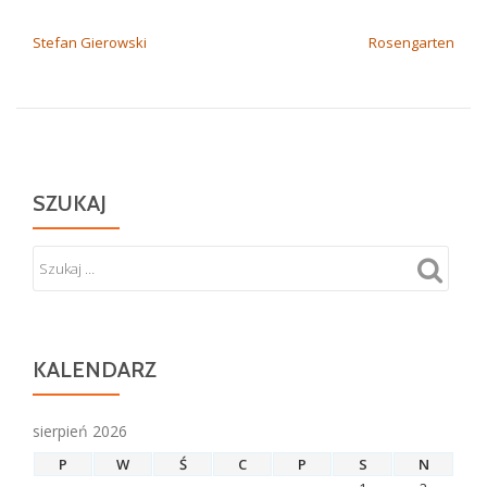
NAWIGACJA WPISU
Stefan Gierowski
Rosengarten
SZUKAJ
KALENDARZ
sierpień 2026
P
W
Ś
C
P
S
N