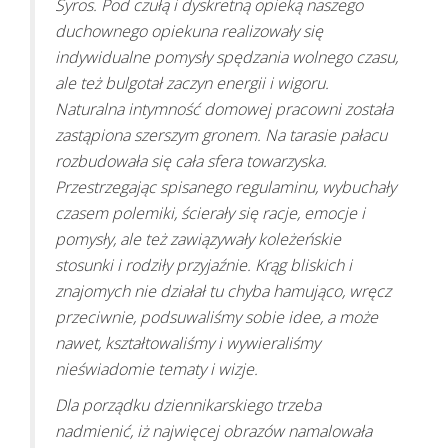
Syros. Pod czułą i dyskretną opieką naszego
duchownego opiekuna realizowały się
indywidualne pomysły spędzania wolnego czasu,
ale też bulgotał zaczyn energii i wigoru.
Naturalna intymność domowej pracowni została
zastąpiona szerszym gronem. Na tarasie pałacu
rozbudowała się cała sfera towarzyska.
Przestrzegając spisanego regulaminu, wybuchały
czasem polemiki, ścierały się racje, emocje i
pomysły, ale też zawiązywały koleżeńskie
stosunki i rodziły przyjaźnie. Krąg bliskich i
znajomych nie działał tu chyba hamująco, wręcz
przeciwnie, podsuwaliśmy sobie idee, a może
nawet, kształtowaliśmy i wywieraliśmy
nieświadomie tematy i wizje.
Dla porządku dziennikarskiego trzeba
nadmienić, iż najwięcej obrazów namalowała