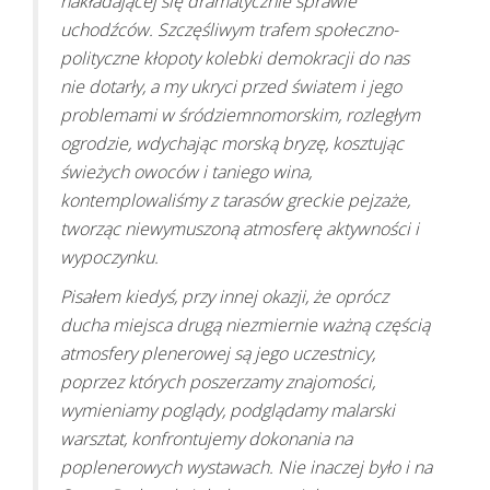
nakładającej się dramatycznie sprawie
uchodźców. Szczęśliwym trafem społeczno-
polityczne kłopoty kolebki demokracji do nas
nie dotarły, a my ukryci przed światem i jego
problemami w śródziemnomorskim, rozległym
ogrodzie, wdychając morską bryzę, kosztując
świeżych owoców i taniego wina,
kontemplowaliśmy z tarasów greckie pejzaże,
tworząc niewymuszoną atmosferę aktywności i
wypoczynku.
Pisałem kiedyś, przy innej okazji, że oprócz
ducha miejsca drugą niezmiernie ważną częścią
atmosfery plenerowej są jego uczestnicy,
poprzez których poszerzamy znajomości,
wymieniamy poglądy, podglądamy malarski
warsztat, konfrontujemy dokonania na
poplenerowych wystawach. Nie inaczej było i na