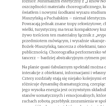
różnice. Minimalizm estetyczny z „I know NoT
oszczędności materiału choreograficznego, k
światłem i nowymi środkami wyrazu studium.
Muszyńską a Puchalskim – niemal identycz
Powracają jednak znane tropy rekwizytowe, c
wielki, turystyczny, ma teraz kompaktowy ksz
żywo treściom ten materialny łącznik z „wyp
przedmiotem mówiącym, i wyraźnie ukazuje d
Bożek-Muszyńską, tancerza z obiektami, tanc
publicznością. Choreografka performersko w
tancerz – bardziej abstrakcyjnym rytmem pr
Na planie quasi-fabularnym spektakl można o
interakcje z obiektami, informacjami i własn
Cztery rozdziały stają się niejako kolejnymi 
różnicuje dynamikę dramaturgiczną, czerpiąc
jego wysoka energia jest oczywistym składni
stanów somatycznych i emocjonalnych, które
ruchach robota, przebłysk zrozumienia w spok