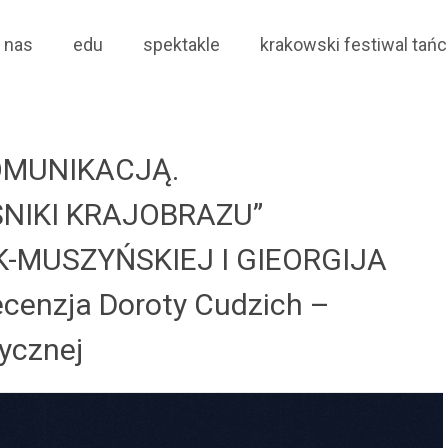
trum Choreograficzne
 nas
edu
spektakle
krakowski festiwal tańc
OMUNIKACJĄ.
NIKI KRAJOBRAZU”
-MUSZYŃSKIEJ I GIEORGIJA
enzja Doroty Cudzich –
tycznej