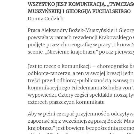
WSZYSTKO JEST KOMUNIKACJĄ. „TYMCZAS
MUSZYŃSKIEJ I GIEORGIJA PUCHALSKIEGO
Dorota Cudzich
Praca Aleksandry Bożek-Muszyńskiej i Gieorg
powstała w ramach rezydencji Krakowskiego 
podjęte przez choreografkę w pracy „I know 
scenie. „Niesienie krajobrazu” po raz pierws
Jest to rzecz o komunikacji – choreografka ba
odbiorcy-tancerzu, a ten w swojej kreacji je
treści przed odbiorcą-publicznością. Kanwą o
komunikacyjnego Friedemanna Schulza von T
wypowiedzi. Cztery części spektaklu noszą t
czterech płaszczyzn komunikatu.
Aby w pełni czerpać przyjemność z odczytyw
zapoznać się z wcześniejszą pracą Bożek-Mu
krajobrazu” jest bowiem bezpośrednią rozmową