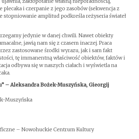
 ujawnia, zakłopotanie własną nieporadnością,
 plecaka i czerpanie z jego zasobów (sekwencja z
e stopniowanie amplitud podkreśla reżyseria świateł
trzegamy jedynie w danej chwili. Nawet obiekty
macalne, jawią nam się z czasem inaczej. Praca
zez zastosowane środki wyrazu, jak i sam fakt
stości, tę immanentną właściwość obiektów, faktów i
retacja odbywa się w naszych ciałach i wyświetla na
caka.
” – Aleksandra Bożek-Muszyńska, Gieorgij
ek-Muszyńska
ficzne – Nowohuckie Centrum Kultury