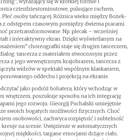
hing”, wyrażający się w krótkiej formie i
ontra czterdziestominutowe, pulsujące ruchem,
 Płeć osoby tańczącej. Różnica wieku między Bożek-
na z odstępem czasowym pomiędzy dwiema pracami.
hoć przetransformowane. Np. plecak – wcześniej
tałt i interaktywny ekran. Dzięki wyświetlanym na
osażeniem” choreografki staje się drugim tancerzem,
ialog: tancerza z materiałem stworzonym przez
erza z jego wewnętrznym krajobrazem, tancerza z
łączyła widzów w spektakl wspólnym klaskaniem,
oponowanego oddechu i projekcją na ekranie.
dczytać jako podróż bohatera, który wchodząc w
ym wnętrzem, poszukuje sposobu na ich integrację.
etapami jego rozwoju. Gieorgij Puchalski umiejętnie
 ze swoich bogatych możliwości fizycznych. Choć
kiem osobowości, zachwyca rozpiętość i subtelność
 kreuje na scenie. Uwięzienie w automatycznych
ojnej miękkości, targane emocjami drżące ciało,