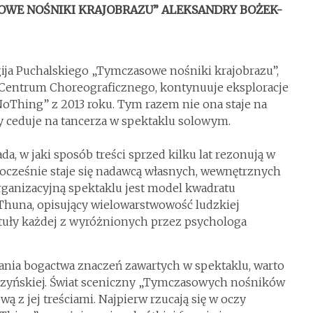
OWE NOŚNIKI KRAJOBRAZU” ALEKSANDRY BOŻEK-
ija Puchalskiego „Tymczasowe nośniki krajobrazu”,
Centrum Choreograficznego, kontynuuje eksploracje
NoThing” z 2013 roku. Tym razem nie ona staje na
zy ceduje na tancerza w spektaklu solowym.
da, w jaki sposób treści sprzed kilku lat rezonują w
dnocześnie staje się nadawcą własnych, wewnętrznych
rganizacyjną spektaklu jest model kwadratu
huna, opisujący wielowarstwowość ludzkiej
ytuły każdej z wyróżnionych przez psychologa
ania bogactwa znaczeń zawartych w spektaklu, warto
szyńskiej. Świat sceniczny „Tymczasowych nośników
 z jej treściami. Najpierw rzucają się w oczy