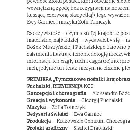
pewność kroku postaci, która odważnie siebie
wewnętrzną zgodę bez rezygnacji na noszenie
kuszącą, czerwoną skarpetką!). Jego wyważon
Ewy Garniec i muzyka Zofii Tomczyk.
Rzeczywistość – czym jest? Jej krajobraz pos
materialne, najbardziej – wydawałoby się – na
Bożek-Muszyńskiej i Puchalskiego zarówno pr
zaistnienia ilustruje fenomenologię rzeczywi
informacji. Ich ciągły ruch i ciągła (re)interp
nich, jedynie tu i teraz, niczym na ekranie ple
PREMIERA „Tymczasowe nośniki krajobrazu
Puchalski, REZYDENCJA KCC
Koncepcja i choreografia
– Aleksandra Boż
Kreacja i wykonanie
– Gieorgij Puchalski
Muzyka
– Zofia Tomczyk
Reżyseria świateł
– Ewa Garniec
Produkcja
– Krakowskie Centrum Choreogra
Projekt graficzny
– Siarhei Dratvitski