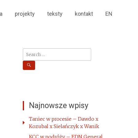
a
projekty
teksty
kontakt
EN
Search
for:
Najnowsze wpisy
Taniec w procesie – Dawdo x
Kozubal x Sielańczyk x Wanik
KCC w podróży – EDN General