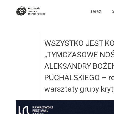
Krakowskie Cen
Skip
teraz
o
to
content
WSZYSTKO JEST K
„TYMCZASOWE NOŚ
ALEKSANDRY BOŻEK
PUCHALSKIEGO – rec
warsztaty grupy kry