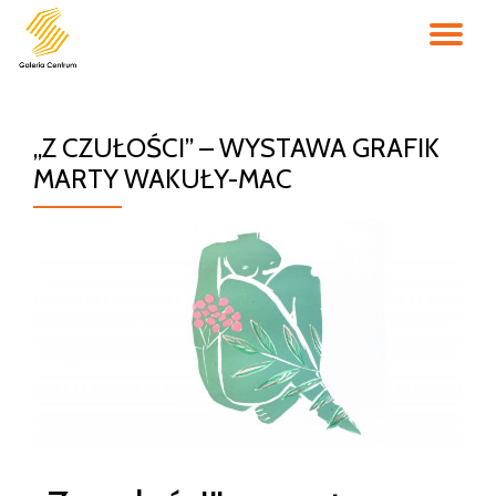
PR
Przejdź
do
NA
treści
„Z CZUŁOŚCI” – WYSTAWA GRAFIK
MARTY WAKUŁY-MAC