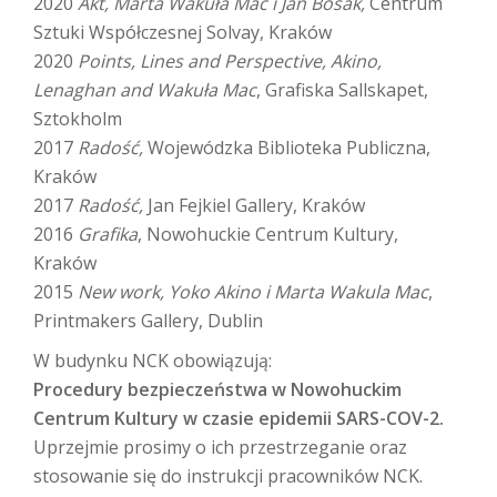
2020
Akt, Marta Wakuła Mac i Jan Bosak,
Centrum
Sztuki Współczesnej Solvay, Kraków
2020
Points, Lines and Perspective, Akino,
Lenaghan and Wakuła Mac
, Grafiska Sallskapet,
Sztokholm
2017
Radość,
Wojewódzka Biblioteka Publiczna,
Kraków
2017
Radość,
Jan Fejkiel Gallery, Kraków
2016
Grafika
, Nowohuckie Centrum Kultury,
Kraków
2015
New work, Yoko Akino i Marta Wakula Mac
,
Printmakers Gallery, Dublin
W budynku NCK obowiązują:
Procedury bezpieczeństwa w Nowohuckim
Centrum Kultury w czasie epidemii SARS-COV-2.
Uprzejmie prosimy o ich przestrzeganie oraz
stosowanie się do instrukcji pracowników NCK.