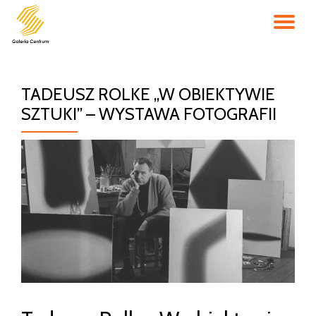
PR
Przejdź
do
NA
treści
TADEUSZ ROLKE „W OBIEKTYWIE
SZTUKI” – WYSTAWA FOTOGRAFII