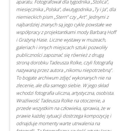
aparatu. Fotografował dla tygodnika „Stolica”,
miesięcznika „Polska”, dwutygodnika „Ty i Ja”, dla
niemieckich pism „Stern” czy „Art”. Jednymi z
najbardziej znanych są jego cykle powstałe we
współpracy z projektantkami mody Barbarą Hoff
i Grażyną Hase. Liczne wystawy w muzeach,
galeriach i innych miejscach sztuki pozwoliły
publiczności zapoznać się również z drugą
stroną dorobku Tadeusza Rolke, czyli fotografią
nazywaną przez autora „nikomu niepotrzebną”.
To bogate archiwum zdjęć wykonanych nie na
zlecenie, ale dla samego siebie. W jego skład
wchodzi fotografia uliczna, artystyczna, osobista.
Wrażliwość Tadeusza Rolke na otoczenie, a
przede wszystkim na człowieka, sprawia, że w
prawie każdej sytuacji dostrzega kompozycję i
odnajduje momenty warte utrwalenia na