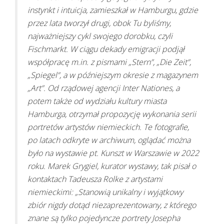
instynkt i intuicja, zamieszkał w Hamburgu, gdzie
przez lata tworzył drugi, obok Tu byliśmy,
najważniejszy cykl swojego dorobku, czyli
Fischmarkt. W ciągu dekady emigracji podjął
współpracę m.in. z pismami „Stern”, „Die Zeit”,
„Spiegel”, a w późniejszym okresie z magazynem
„Art”. Od rządowej agencji Inter Nationes, a
potem także od wydziału kultury miasta
Hamburga, otrzymał propozycję wykonania serii
portretów artystów niemieckich. Te fotografie,
po latach odkryte w archiwum, oglądać można
było na wystawie pt. Kunszt w Warszawie w 2022
roku. Marek Grygiel, kurator wystawy, tak pisał o
kontaktach Tadeusza Rolke z artystami
niemieckimi: „Stanowią unikalny i wyjątkowy
zbiór nigdy dotąd niezaprezentowany, z którego
znane są tylko pojedyncze portrety Josepha