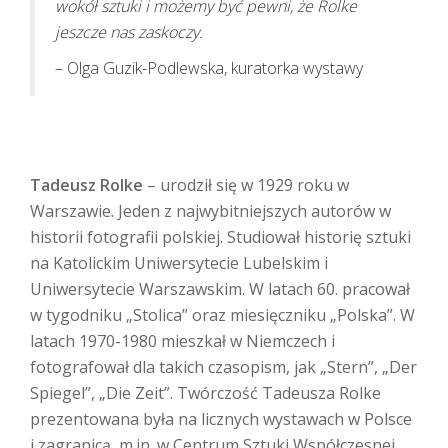
wokół sztuki i możemy być pewni, że Rolke
jeszcze nas zaskoczy.
– Olga Guzik-Podlewska, kuratorka wystawy
Tadeusz Rolke
– urodził się w 1929 roku w
Warszawie. Jeden z najwybitniejszych autorów w
historii fotografii polskiej. Studiował historię sztuki
na Katolickim Uniwersytecie Lubelskim i
Uniwersytecie Warszawskim. W latach 60. pracował
w tygodniku „Stolica” oraz miesięczniku „Polska”. W
latach 1970-1980 mieszkał w Niemczech i
fotografował dla takich czasopism, jak „Stern”, „Der
Spiegel”, „Die Zeit”. Twórczość Tadeusza Rolke
prezentowana była na licznych wystawach w Polsce
i zagranicą, m.in. w Centrum Sztuki Współczesnej