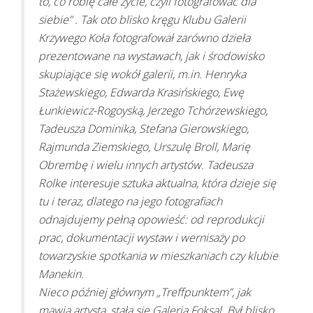
to, co robię całe życie, czyli fotografować dla
siebie” . Tak oto blisko kręgu Klubu Galerii
Krzywego Koła fotografował zarówno dzieła
prezentowane na wystawach, jak i środowisko
skupiające się wokół galerii, m.in. Henryka
Stażewskiego, Edwarda Krasińskiego, Ewę
Łunkiewicz-Rogoyską, Jerzego Tchórzewskiego,
Tadeusza Dominika, Stefana Gierowskiego,
Rajmunda Ziemskiego, Urszulę Broll, Marię
Obrembę i wielu innych artystów. Tadeusza
Rolke interesuje sztuka aktualna, która dzieje się
tu i teraz, dlatego na jego fotografiach
odnajdujemy pełną opowieść: od reprodukcji
prac, dokumentacji wystaw i wernisaży po
towarzyskie spotkania w mieszkaniach czy klubie
Manekin.
Nieco później głównym „Treffpunktem”, jak
mawia artysta, stała się Galeria Foksal. Był blisko