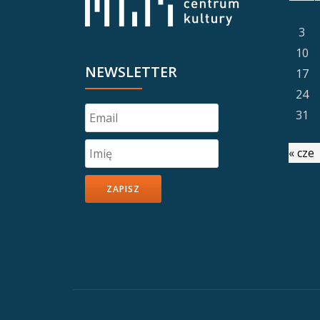
3
10
NEWSLETTER
17
24
31
« cze
ZAPISZ
Drugie
menu