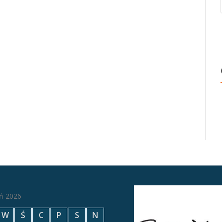
eń 2026
W
Ś
C
P
S
N