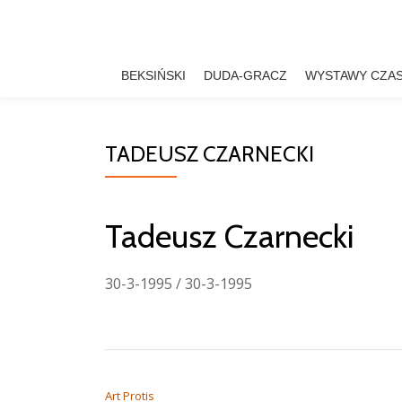
Przejdź
do
BEKSIŃSKI
DUDA-GRACZ
WYSTAWY CZA
treści
TADEUSZ CZARNECKI
Tadeusz Czarnecki
30-3-1995 / 30-3-1995
NAWIGACJA WPISU
Art Protis