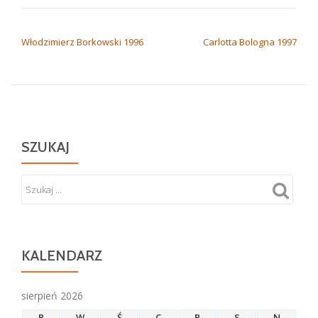
NAWIGACJA WPISU
Włodzimierz Borkowski 1996
Carlotta Bologna 1997
SZUKAJ
KALENDARZ
sierpień 2026
P
W
Ś
C
P
S
N