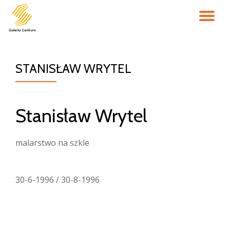
PR
Przejdź
do
NA
treści
STANISŁAW WRYTEL
Stanisław Wrytel
malarstwo na szkle
30-6-1996 / 30-8-1996