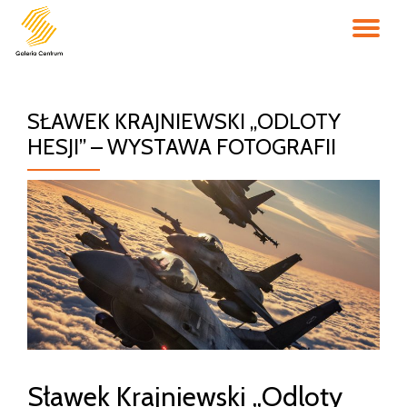
PR
Przejdź
do
NA
treści
SŁAWEK KRAJNIEWSKI „ODLOTY
HESJI” – WYSTAWA FOTOGRAFII
Sławek Krajniewski „Odloty