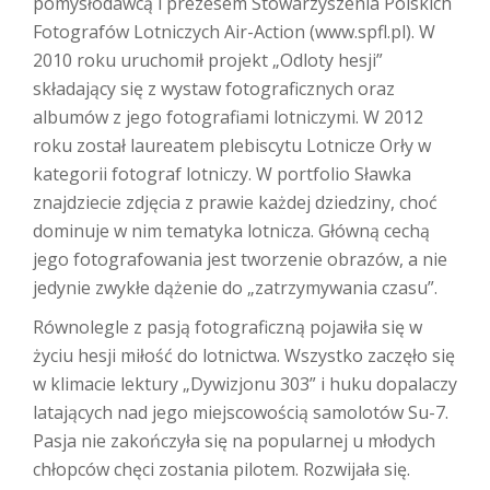
pomysłodawcą i prezesem Stowarzyszenia Polskich
Fotografów Lotniczych Air-Action (www.spfl.pl). W
2010 roku uruchomił projekt „Odloty hesji”
składający się z wystaw fotograficznych oraz
albumów z jego fotografiami lotniczymi. W 2012
roku został laureatem plebiscytu Lotnicze Orły w
kategorii fotograf lotniczy. W portfolio Sławka
znajdziecie zdjęcia z prawie każdej dziedziny, choć
dominuje w nim tematyka lotnicza. Główną cechą
jego fotografowania jest tworzenie obrazów, a nie
jedynie zwykłe dążenie do „zatrzymywania czasu”.
Równolegle z pasją fotograficzną pojawiła się w
życiu hesji miłość do lotnictwa. Wszystko zaczęło się
w klimacie lektury „Dywizjonu 303” i huku dopalaczy
latających nad jego miejscowością samolotów Su-7.
Pasja nie zakończyła się na popularnej u młodych
chłopców chęci zostania pilotem. Rozwijała się.