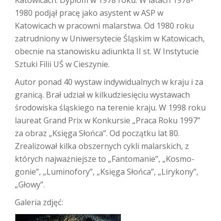
Katowicach. Dyplom w 1978 roku. W latach 1978-
1980 podjął pracę jako asystent w ASP w
Katowicach w pracowni malarstwa. Od 1980 roku
zatrudniony w Uniwersytecie Śląskim w Katowicach,
obecnie na stanowisku adiunkta II st. W Instytucie
Sztuki Filii UŚ w Cieszynie.
Autor ponad 40 wystaw indywidualnych w kraju i za
granicą. Brał udział w kilkudziesięciu wystawach
środowiska śląskiego na terenie kraju. W 1998 roku
laureat Grand Prix w Konkursie „Praca Roku 1997”
za obraz „Księga Słońca”. Od początku lat 80.
Zrealizował kilka obszernych cykli malarskich, z
których najważniejsze to „Fantomanie”, „Kosmo-
gonie”, „Luminofory”, „Księga Słońca”, „Lirykony”,
„Głowy”.
Galeria zdjęć: