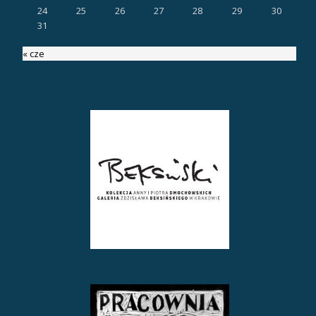
24
25
26
27
28
29
30
31
« cze