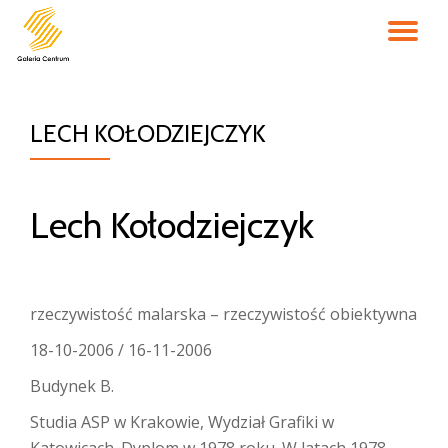
PR
Przejdź
do
NA
treści
LECH KOŁODZIEJCZYK
Lech Kołodziejczyk
rzeczywistość malarska – rzeczywistość obiektywna
18-10-2006 / 16-11-2006
Budynek B.
Studia ASP w Krakowie, Wydział Grafiki w