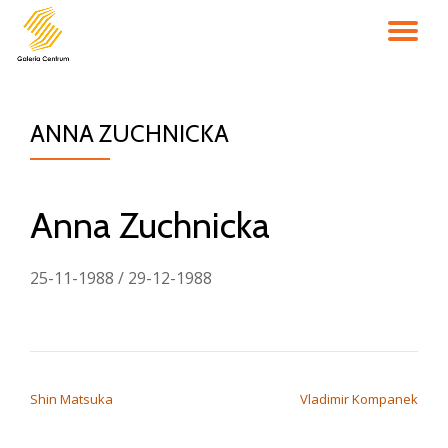
PR
Przejdź
do
NA
treści
ANNA ZUCHNICKA
Anna Zuchnicka
25-11-1988 / 29-12-1988
NAWIGACJA WPISU
Shin Matsuka
Vladimir Kompanek