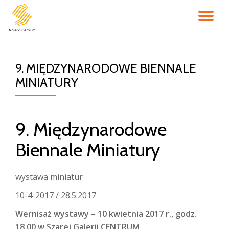
PR
Przejdź
do
NA
treści
9. MIĘDZYNARODOWE BIENNALE
MINIATURY
9. Międzynarodowe
Biennale Miniatury
wystawa miniatur
10-4-2017 / 28.5.2017
Wernisaż wystawy – 10 kwietnia 2017 r., godz.
18.00 w Szarej Galerii CENTRUM.