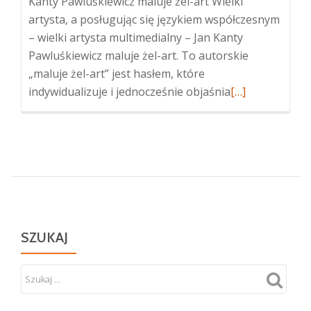
Kanty Pawluśkiewicz maluje żel-art Wielki
artysta, a posługując się językiem współczesnym
– wielki artysta multimedialny – Jan Kanty
Pawluśkiewicz maluje żel-art. To autorskie
„maluje żel-art” jest hasłem, które
Więcej
indywidualizuje i jednocześnie objaśnia
[…]
oJan
Kanty
Pawluśkiewicz
„żel-
art”
–
wystawa
malarstwa
SZUKAJ