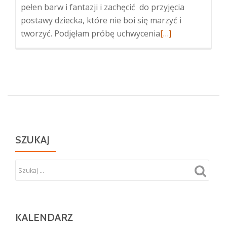
pełen barw i fantazji i zachęcić do przyjęcia
postawy dziecka, które nie boi się marzyć i
Więcej
tworzyć. Podjęłam próbę uchwycenia
[…]
oEwa
Misiak
„Metamorfozy”
–
wystawa
malarstwa
SZUKAJ
KALENDARZ