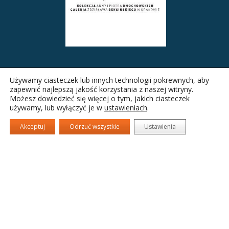
Używamy ciasteczek lub innych technologii pokrewnych, aby
zapewnić najlepszą jakość korzystania z naszej witryny.
Możesz dowiedzieć się więcej o tym, jakich ciasteczek
używamy, lub wyłączyć je w
ustawieniach
.
Akceptuj
Odrzuć wszystkie
Ustawienia
Nowohuckie Centrum Kultury
Drugie
fa-
fa-
fa-
facebook
twitter
camera-