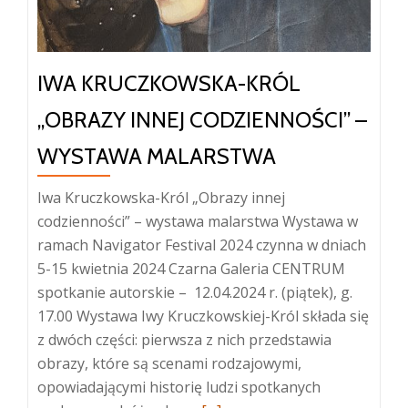
edycja
IWA KRUCZKOWSKA-KRÓL
„OBRAZY INNEJ CODZIENNOŚCI” –
WYSTAWA MALARSTWA
Iwa Kruczkowska-Król „Obrazy innej
codzienności” – wystawa malarstwa Wystawa w
ramach Navigator Festival 2024 czynna w dniach
5-15 kwietnia 2024 Czarna Galeria CENTRUM
spotkanie autorskie – 12.04.2024 r. (piątek), g.
17.00 Wystawa Iwy Kruczkowskiej-Król składa się
z dwóch części: pierwsza z nich przedstawia
obrazy, które są scenami rodzajowymi,
opowiadającymi historię ludzi spotkanych