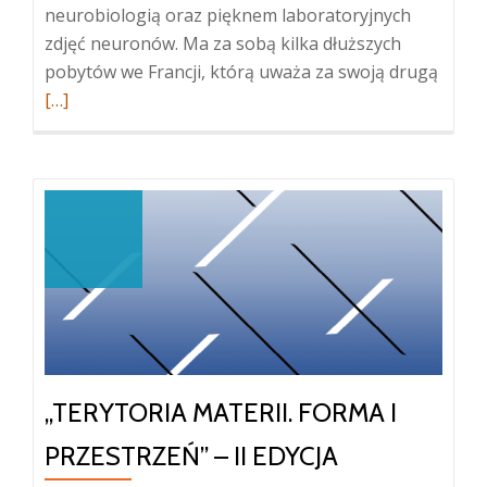
neurobiologią oraz pięknem laboratoryjnych
zdjęć neuronów. Ma za sobą kilka dłuższych
Więce
pobytów we Francji, którą uważa za swoją drugą
oNata
[…]
Biene
„Jedn
–
wysta
malar
„TERYTORIA MATERII. FORMA I
PRZESTRZEŃ” – II EDYCJA