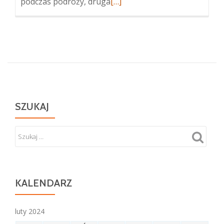
Więcej
podczas podróży, druga
[…]
oIwa
Kruczkowska-
Król
„Obrazy
innej
codzienności”
–
wystawa
SZUKAJ
malarstwa
KALENDARZ
luty 2024