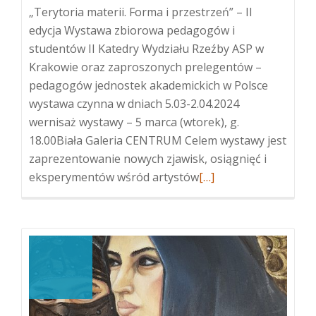
„Terytoria materii. Forma i przestrzeń” – II
edycja Wystawa zbiorowa pedagogów i
studentów II Katedry Wydziału Rzeźby ASP w
Krakowie oraz zaproszonych prelegentów –
pedagogów jednostek akademickich w Polsce
wystawa czynna w dniach 5.03-2.04.2024
wernisaż wystawy – 5 marca (wtorek), g.
18.00Biała Galeria CENTRUM Celem wystawy jest
zaprezentowanie nowych zjawisk, osiągnięć i
Więcej
eksperymentów wśród artystów
[…]
o„Terytoria
materii.
Forma
i
przestrzeń”
–
II