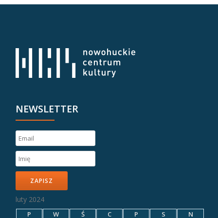
NEWSLETTER
ZAPISZ
luty 2024
P
W
Ś
C
P
S
N