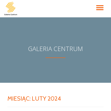
PR
Przejdź
do
NA
treści
GALERIA CENTRUM
MIESIĄC:
LUTY 2024