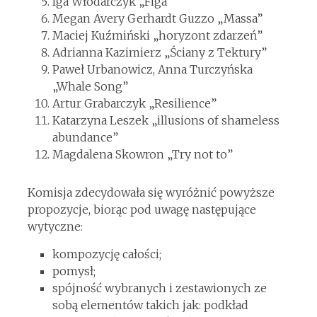
Iga Włodarczyk „Figa”
Megan Avery Gerhardt Guzzo „Massa”
Maciej Kuźmiński „horyzont zdarzeń”
Adrianna Kazimierz „Ściany z Tektury”
Paweł Urbanowicz, Anna Turczyńska
„Whale Song”
Artur Grabarczyk „Resilience”
Katarzyna Leszek „illusions of shameless
abundance”
Magdalena Skowron „Try not to”
Komisja zdecydowała się wyróżnić powyższe
propozycje, biorąc pod uwagę następujące
wytyczne:
kompozycję całości;
pomysł;
spójność wybranych i zestawionych ze
sobą elementów takich jak: podkład