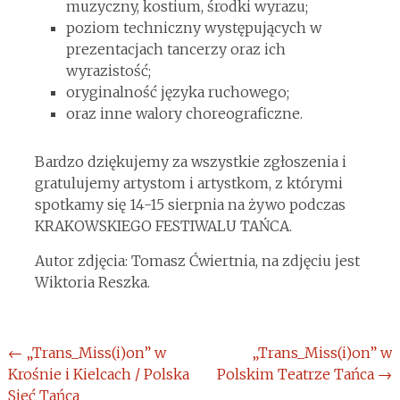
muzyczny, kostium, środki wyrazu;
poziom techniczny występujących w
prezentacjach tancerzy oraz ich
wyrazistość;
oryginalność języka ruchowego;
oraz inne walory choreograficzne.
Bardzo dziękujemy za wszystkie zgłoszenia i
gratulujemy artystom i artystkom, z którymi
spotkamy się 14-15 sierpnia na żywo podczas
KRAKOWSKIEGO FESTIWALU TAŃCA.
Autor zdjęcia: Tomasz Ćwiertnia, na zdjęciu jest
Wiktoria Reszka.
Post
←
„Trans_Miss(i)on” w
„Trans_Miss(i)on” w
Krośnie i Kielcach / Polska
Polskim Teatrze Tańca
→
navigation
Sieć Tańca