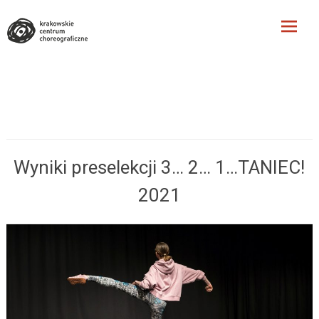
Krakowskie Centrum
Choreograficzne
Skip
to
content
Wyniki preselekcji 3… 2… 1…TANIEC!
2021