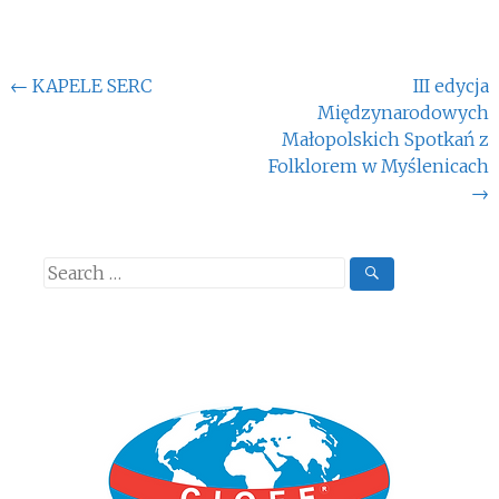
Post
←
KAPELE SERC
III edycja
Międzynarodowych
navigation
Małopolskich Spotkań z
Folklorem w Myślenicach
→
Search
for: