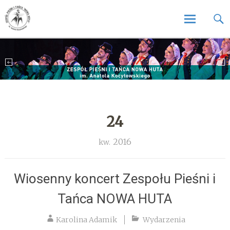
Zespół Pieśni i Tańca Nowa Huta
Zespół Pieśni i Tańca Nowa Huta
Skip
to
content
24
2016
kw.
Wiosenny koncert Zespołu Pieśni i
Tańca NOWA HUTA
Karolina Adamik
Wydarzenia