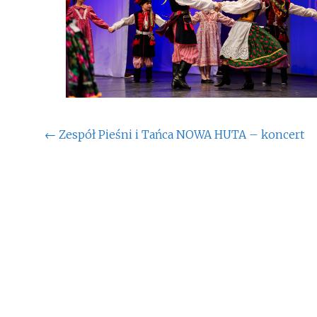
Post
←
Zespół Pieśni i Tańca NOWA HUTA – koncert
navigation