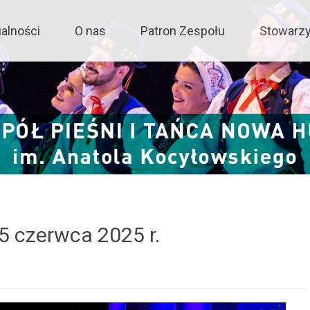
ńca Nowa Huta
alności
O nas
Patron Zespołu
Stowarz
ent
5 czerwca 2025 r.