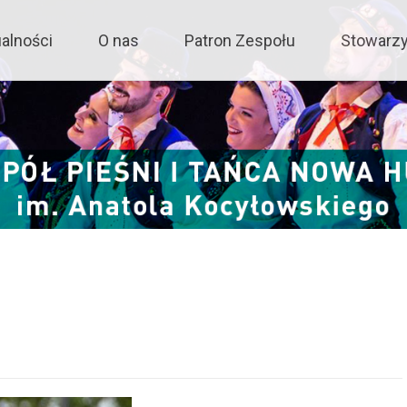
ńca Nowa Huta
alności
O nas
Patron Zespołu
Stowarz
ent