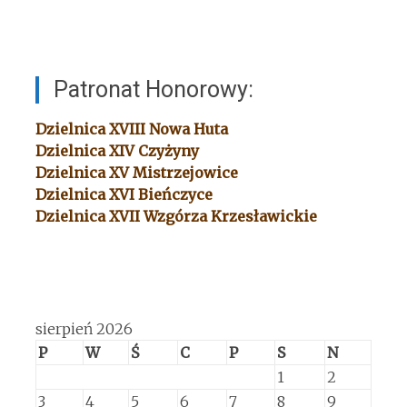
Patronat Honorowy:
Dzielnica XVIII
Nowa Huta
Dzielnica XIV
Czyżyny
Dzielnica XV
Mistrzejowice
Dzielnica XVI
Bieńczyce
Dzielnica XVII
Wzgórza Krzesławickie
sierpień 2026
P
W
Ś
C
P
S
N
1
2
3
4
5
6
7
8
9