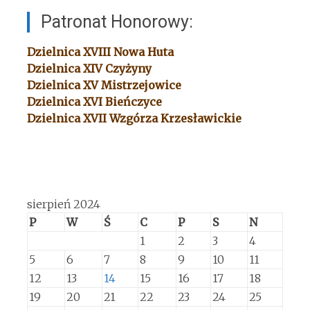
Patronat Honorowy:
Dzielnica XVIII
Nowa Huta
Dzielnica XIV
Czyżyny
Dzielnica XV
Mistrzejowice
Dzielnica XVI
Bieńczyce
Dzielnica XVII
Wzgórza Krzesławickie
sierpień 2024
P
W
Ś
C
P
S
N
1
2
3
4
5
6
7
8
9
10
11
12
13
14
15
16
17
18
19
20
21
22
23
24
25