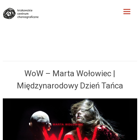
Krakowskie Centrum
Choreograficzne
Skip
to
content
WoW – Marta Wołowiec |
Międzynarodowy Dzień Tańca