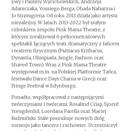
Ewy i Pauliny Wycichowskich, Andrzeja
Adamczaka, Yossiego Berga, Ohada Naharina i
Jo Strømgrena. Od roku 2013 działa jako artysta
niezależny. W latach 2013-2022 był stałym
członkiem zespołu Pink Mama Theatre, z
którym zrealizował 6 pełnometrażowych
spektakli łączących teatr dramatyczny z tańcem
i teatrem fizycznym (Psittacus Erithacus,
Dynastia, Olimpiada, Jungle, Fashion oraz
Shaved Town). Wraz z Pink Mama Theatre
występował m.in. na Polskiej Platformie Tańca,
festiwalu Dance Days Chania w Grecji oraz
Fringe Festival w Edynburgu.
Ponadto, współpracował z następującymi
twórczyniami i twórcami: Rosalind Crisp, Sjoerd
Vreugdenhil, Loredana Parella oraz Maciej
Kuźmiński. Stale poszukuje nowych dróg
rozwoju jako tancerz i ruchowiec. Uczestniczył