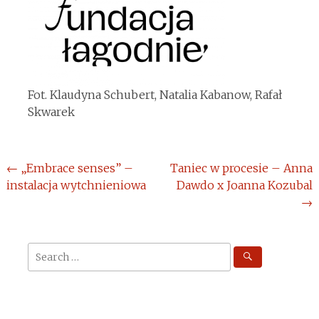
Fot. Klaudyna Schubert, Natalia Kabanow, Rafał
Skwarek
Post
←
„Embrace senses” –
Taniec w procesie – Anna
instalacja wytchnieniowa
Dawdo x Joanna Kozubal
navigation
→
Search
for: