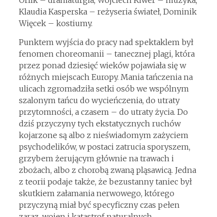
Orlik – dramaturgia, Wojciech Kiwer – muzyka,
Klaudia Kasperska – reżyseria świateł, Dominik
Więcek – kostiumy.
Punktem wyjścia do pracy nad spektaklem był
fenomen choreomanii – tanecznej plagi, która
przez ponad dziesięć wieków pojawiała się w
różnych miejscach Europy. Mania tańczenia na
ulicach zgromadziła setki osób we wspólnym
szalonym tańcu do wycieńczenia, do utraty
przytomności, a czasem – do utraty życia. Do
dziś przyczyny tych ekstatycznych ruchów
kojarzone są albo z nieświadomym zażyciem
psychodelików, w postaci zatrucia sporyszem,
grzybem żerującym głównie na trawach i
zbożach, albo z chorobą zwaną pląsawicą. Jedna
z teorii podaje także, że bezustanny taniec był
skutkiem załamania nerwowego, którego
przyczyną miał być specyficzny czas pełen
zaraz, wojen i katastrof naturalnych.