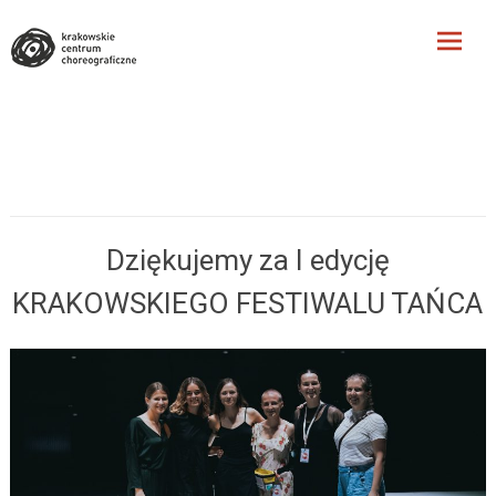
Krakowskie Centrum
Choreograficzne
Skip
to
content
Dziękujemy za I edycję
KRAKOWSKIEGO FESTIWALU TAŃCA