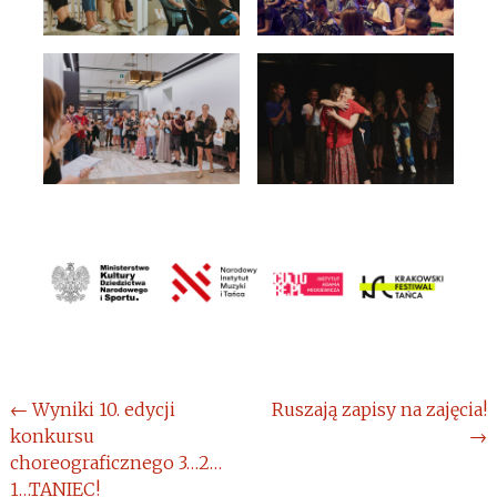
Post
←
Wyniki 10. edycji
Ruszają zapisy na zajęcia!
konkursu
→
navigation
choreograficznego 3…2…
1…TANIEC!