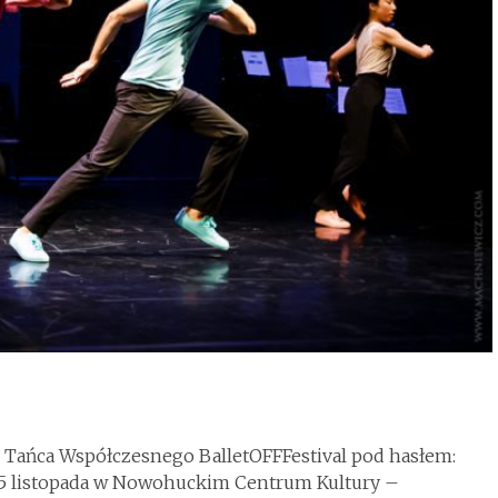
 Tańca Współczesnego BalletOFFFestival pod hasłem:
5 listopada w Nowohuckim Centrum Kultury –