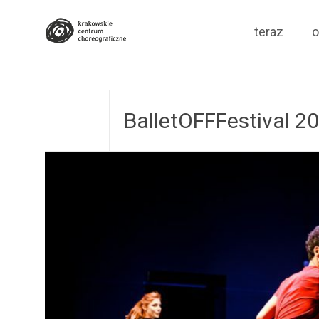
Krakowskie Cen
Skip
teraz
o
to
content
BalletOFFFestival 2