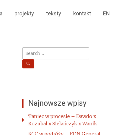
a
projekty
teksty
kontakt
EN
Search
for:
Najnowsze wpisy
Taniec w procesie – Dawdo x
Kozubal x Sielańczyk x Wanik
KCC w podróży – EDN General