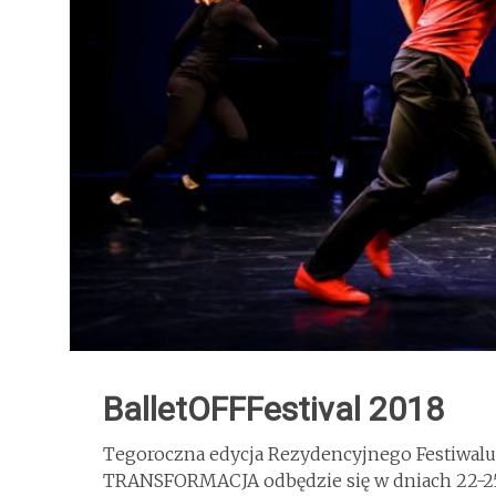
BalletOFFFestival 2018
Tegoroczna edycja Rezydencyjnego Festiwalu
TRANSFORMACJA odbędzie się w dniach 22-2