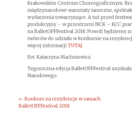
Krakowskim Centrum Choreograficznym. Reze
międzynarodowe warsztaty taneczne, spektakl
wydarzenia towarzyszące. A tuż przed festi
produkcyjny – w przestrzeni NCK – KCC praco
na BalletOFFFestival 2018. Powoli będziemy z
twórców do udziału w konkursie na rezydencj
więcej informacji
TUTAJ
.
Fot. Katarzyna Machniewicz
Tegoroczna edycja BalletOFFFestival uzyskała
Narodowego.
Post
←
Konkurs na rezydencje w ramach
BalletOFFFestival 2018
navigation