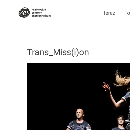
Krakowskie Cen
Skip
teraz
o
to
content
Trans_Miss(i)on