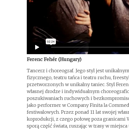
Ferenc Fehér (Hungary)
Tancerz i choreograf. Jego styl jest unikaln
fizycznego, teatru tańca i teatru ruchu, free
przetworzonych w unikalny taniec. Styl Feren
własnej drodze i indywidualnym choreograf
poszukiwaniach ruchowych i bezkompromisow
jako performer w Company Finita la Commedia,
festiwalowych. Przez ponad 11 lat swojej włas
koprodukcji, z czego połowę poza granicami W
sporą część świata, ruszając w trasy w miejsca 