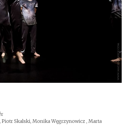
ér
, Piotr Skalski, Monika Węgrzynowicz , Marta