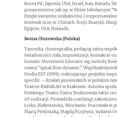
Korea Pd., Japonia, USA, Izrael, Iran, Kanada, S
pozasceniczne jak np. w filmie fabularnym “W
Dzięki swojemu unikalnemu i rozpoznawalnem
festiwali m.in w: Chinach, Rosji, Brazylii, Hisz
Egipcie, USA, Holandii.
Iwona Olszowska (Polska)
Tancerka, choreografka, pedagog tańca współc
świadomości ciała, improwizacji, kontakcie or
Somatic Movement Educator wg metody Body 
zwany “spiral flow dynamic”. Współzałożycie
Studia EST (1989), realizującego projekty impr
specific – działań pionierskich w polskim tań
Teatrze BARAKAH w Krakowie. Autorka spektak
Polskiego Teatru Tańca. Realizowała także ru
40 realizacji. Prowadziła coachingi zakończon
Łodzi, Białymstoku, Wrocławiu. Pracowała w p
Martą Pietruszką, Magdą Przybysz, Jackiem Ow