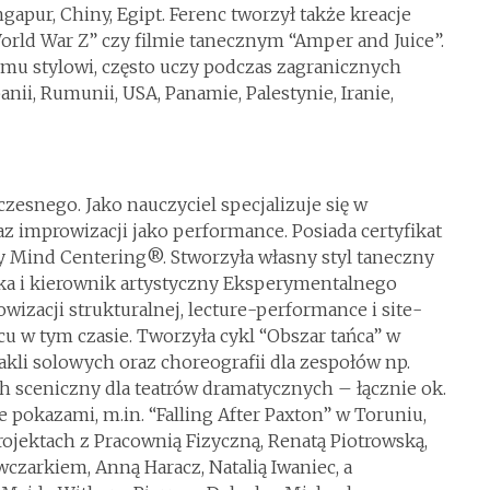
ingapur, Chiny, Egipt. Ferenc tworzył także kreacje
orld War Z” czy filmie tanecznym “Amper and Juice”.
u stylowi, często uczy podczas zagranicznych
panii, Rumunii, USA, Panamie, Palestynie, Iranie,
zesnego. Jako nauczyciel specjalizuje się w
az improwizacji jako performance. Posiada certyfikat
Mind Centering®. Stworzyła własny styl taneczny
lka i kierownik artystyczny Eksperymentalnego
owizacji strukturalnej, lecture-performance i site-
cu w tym czasie. Tworzyła cykl “Obszar tańca” w
li solowych oraz choreografii dla zespołów np.
ch sceniczny dla teatrów dramatycznych – łącznie ok.
e pokazami, m.in. “Falling After Paxton” w Toruniu,
rojektach z Pracownią Fizyczną, Renatą Piotrowską,
czarkiem, Anną Haracz, Natalią Iwaniec, a