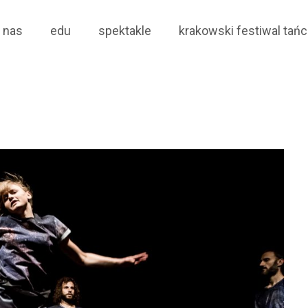
trum Choreograficzne
 nas
edu
spektakle
krakowski festiwal tańc