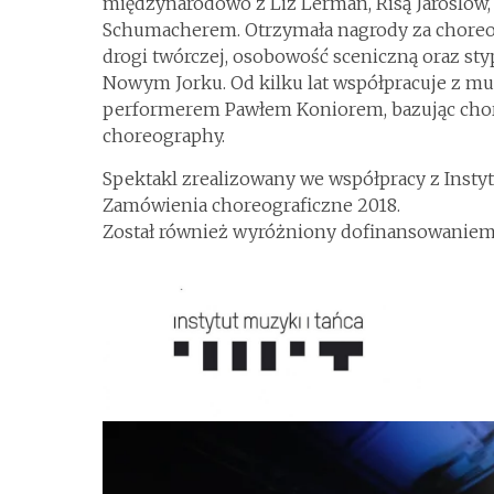
międzynarodowo z Liz Lerman, Risą Jaroslow
Schumacherem. Otrzymała nagrody za choreo
drogi twórczej, osobowość sceniczną oraz st
Nowym Jorku. Od kilku lat współpracuje z m
performerem Pawłem Koniorem, bazując chore
choreography.
Spektakl zrealizowany we współpracy z Inst
Zamówienia choreograficzne 2018.
Został również wyróżniony dofinansowaniem 