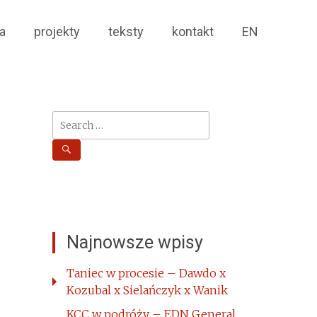
a
projekty
teksty
kontakt
EN
Search
for:
Najnowsze wpisy
Taniec w procesie – Dawdo x
Kozubal x Sielańczyk x Wanik
KCC w podróży – EDN General