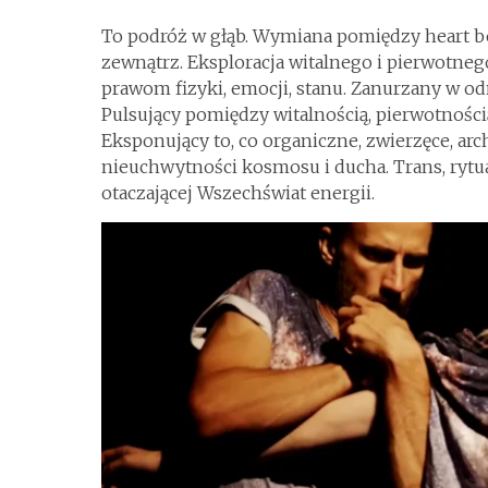
To podróż w głąb. Wymiana pomiędzy heart be
zewnątrz. Eksploracja witalnego i pierwotne
prawom fizyki, emocji, stanu. Zanurzany w o
Pulsujący pomiędzy witalnością, pierwotnością
Eksponujący to, co organiczne, zwierzęce, arc
nieuchwytności kosmosu i ducha. Trans, rytuał
otaczającej Wszechświat energii.