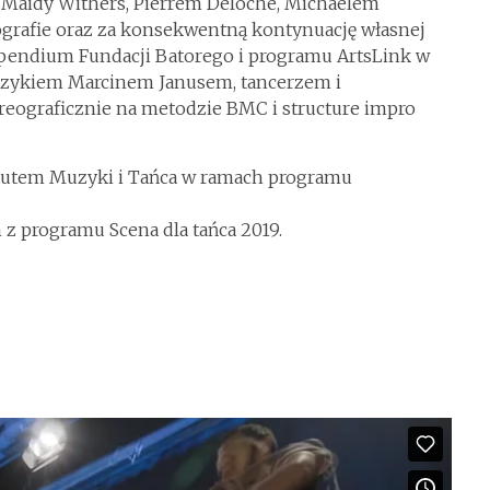
, Maidy Withers, Pierrem Deloche, Michaelem
grafie oraz za konsekwentną kontynuację własnej
ypendium Fundacji Batorego i programu ArtsLink w
uzykiem Marcinem Janusem, tancerzem i
ograficznie na metodzie BMC i structure impro
ytutem Muzyki i Tańca w ramach programu
z programu Scena dla tańca 2019.