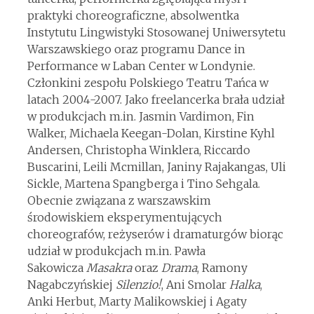
praktyki choreograficzne, absolwentka
Instytutu Lingwistyki Stosowanej Uniwersytetu
Warszawskiego oraz programu Dance in
Performance w Laban Center w Londynie.
Członkini zespołu Polskiego Teatru Tańca w
latach 2004-2007. Jako freelancerka brała udział
w produkcjach m.in. Jasmin Vardimon, Fin
Walker, Michaela Keegan-Dolan, Kirstine Kyhl
Andersen, Christopha Winklera, Riccardo
Buscarini, Leili Mcmillan, Janiny Rajakangas, Uli
Sickle, Martena Spangberga i Tino Sehgala.
Obecnie związana z warszawskim
środowiskiem eksperymentujących
choreografów, reżyserów i dramaturgów biorąc
udział w produkcjach m.in. Pawła
Sakowicza
Masakra
oraz
Drama
, Ramony
Nagabczyńskiej
Silenzio!
, Ani Smolar
Halka
,
Anki Herbut, Marty Malikowskiej i Agaty