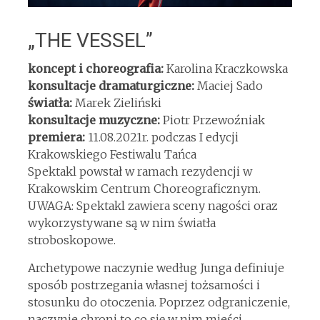
„THE VESSEL”
koncept i choreografia:
Karolina Kraczkowska
konsultacje dramaturgiczne:
Maciej Sado
światła:
Marek Zieliński
konsultacje muzyczne:
Piotr Przewoźniak
premiera:
11.08.2021r. podczas I edycji
Krakowskiego Festiwalu Tańca
Spektakl powstał w ramach rezydencji w
Krakowskim Centrum Choreograficznym.
UWAGA: Spektakl zawiera sceny nagości oraz
wykorzystywane są w nim światła
stroboskopowe.
Archetypowe naczynie według Junga definiuje
sposób postrzegania własnej tożsamości i
stosunku do otoczenia. Poprzez odgraniczenie,
naczynie chroni to co się w nim mieści.