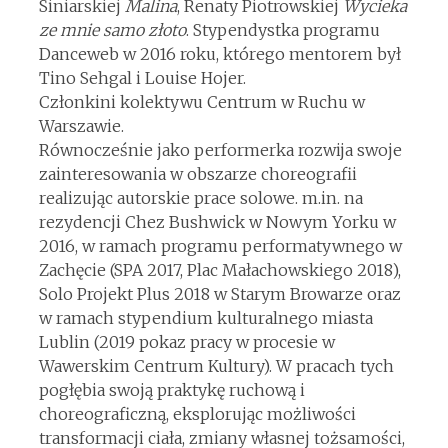
Siniarskiej
Malina
, Renaty Piotrowskiej
Wycieka
ze mnie samo złoto
. Stypendystka programu
Danceweb w 2016 roku, którego mentorem był
Tino Sehgal i Louise Hojer.
Członkini kolektywu Centrum w Ruchu w
Warszawie.
Równocześnie jako performerka rozwija swoje
zainteresowania w obszarze choreografii
realizując autorskie prace solowe. m.in. na
rezydencji Chez Bushwick w Nowym Yorku w
2016, w ramach programu performatywnego w
Zachęcie (SPA 2017, Plac Małachowskiego 2018),
Solo Projekt Plus 2018 w Starym Browarze oraz
w ramach stypendium kulturalnego miasta
Lublin (2019 pokaz pracy w procesie w
Wawerskim Centrum Kultury). W pracach tych
pogłębia swoją praktykę ruchową i
choreograficzną, eksplorując możliwości
transformacji ciała, zmiany własnej tożsamości,