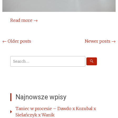
Read more
→
Posts
←
Older posts
Newer posts
→
navigation
Search
for:
Najnowsze wpisy
Taniec w procesie – Dawdo x Kozubal x
Sielańczyk x Wanik