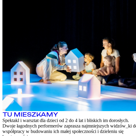
TU MIESZKAMY
Spektakl i warsztat dla dzieci od 2 do 4 lat i bliskich im dorosłych.
Dwoje łagodnych performerów zaprasza najmniejszych widzów_ki d
współpracy w budowaniu ich małej społeczności i dzieleniu się