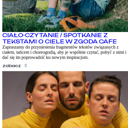
CIAŁO-CZYTANIE / SPOTKANIE Z
TEKSTAMI O CIELE W ZGODA CAFE
Zapraszamy do przyniesienia fragmentów tekstów związanych z
ciałem, tańcem i choreografią, aby je wspólnie czytać, pobyć z nimi i
dać się im poprowadzić ku nowym inspiracjom.
zobacz
PROGRAM
WARSZTATY
O FESTIWALU