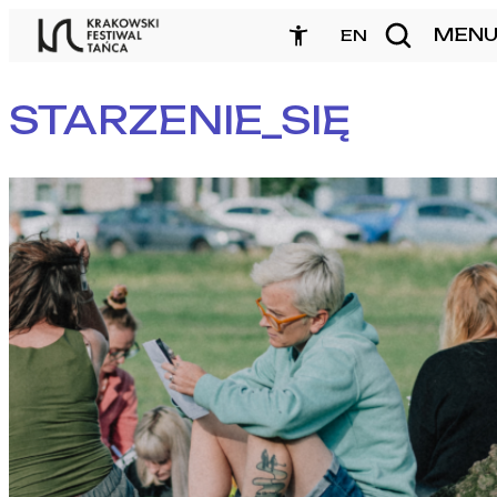
Przejdź
MEN
zamknij
EN
do
treści
STARZENIE_SIĘ