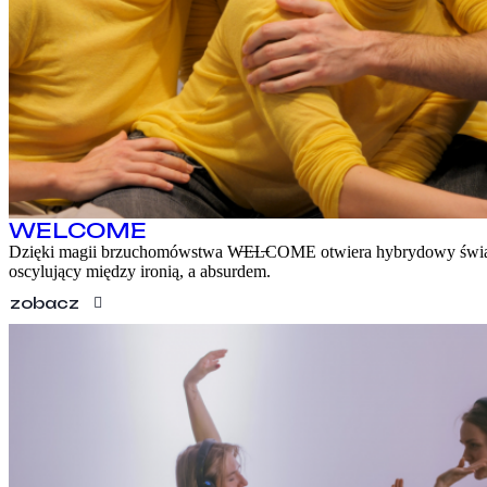
KONTAKT
EN
WELCOME
Dzięki magii brzuchomówstwa W̶E̶L̶COME otwiera hybrydowy świ
oscylujący między ironią, a absurdem.
zobacz