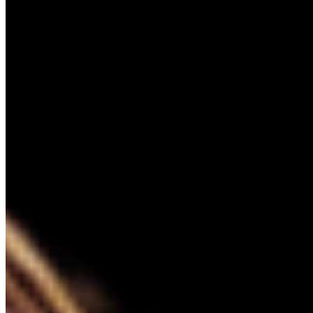
PROGRAM
WARSZTATY
O FESTIWALU