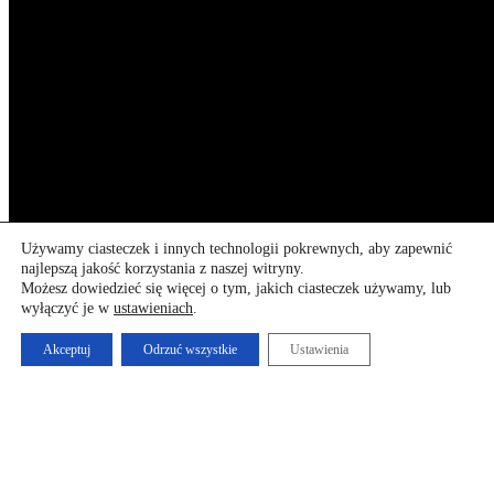
Używamy ciasteczek i innych technologii pokrewnych, aby zapewnić
najlepszą jakość korzystania z naszej witryny.
Możesz dowiedzieć się więcej o tym, jakich ciasteczek używamy, lub
wyłączyć je w
ustawieniach
.
Akceptuj
Odrzuć wszystkie
Ustawienia
program
TARANTO ALEATORIO
HISZPANIA
TARANTO ALEATORIO
María del Mar Suárez, La Chachi
flamenco
humor
wspólnota