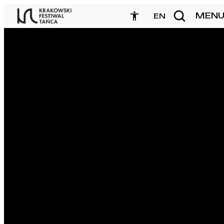
Przejdź
MEN
zamknij
EN
do
treści