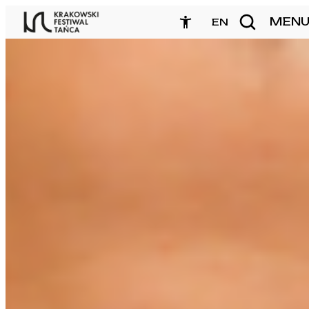
Przejdź
MEN
zamknij
EN
do
treści