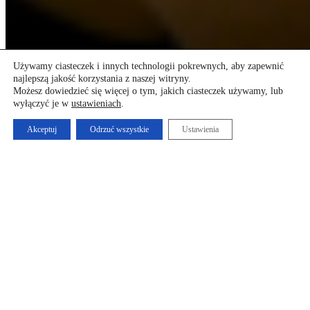
Używamy ciasteczek i innych technologii pokrewnych, aby zapewnić
najlepszą jakość korzystania z naszej witryny.
Możesz dowiedzieć się więcej o tym, jakich ciasteczek używamy, lub
wyłączyć je w
ustawieniach
.
Akceptuj
Odrzuć wszystkie
Ustawienia
program
WELCOME
FRANCJA
WELCOME
Joachim Maudet/Les Vagues
brzuchomówstwo
ciało-głos
trio
przedsprzedaż: 45/60 zł (do 15.07) cena regularna:
65/80 zł
kup bilet na biletyna.pl