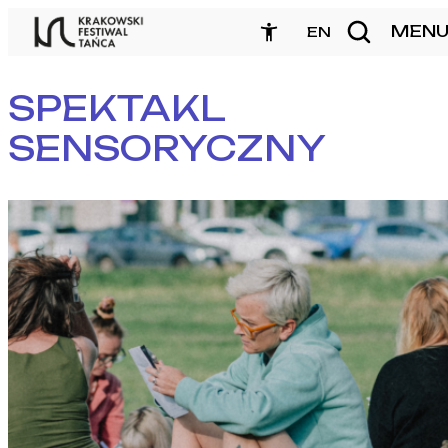
Przejdź
MEN
zamknij
EN
do
treści
SPEKTAKL
SENSORYCZNY