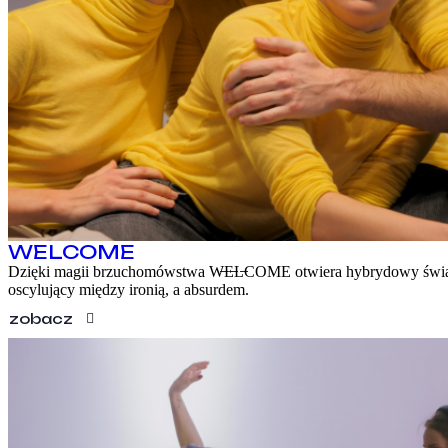
KONTAKT
EN
WELCOME
Dzięki magii brzuchomówstwa W̶E̶L̶COME otwiera hybrydowy świ
oscylujący między ironią, a absurdem.
zobacz