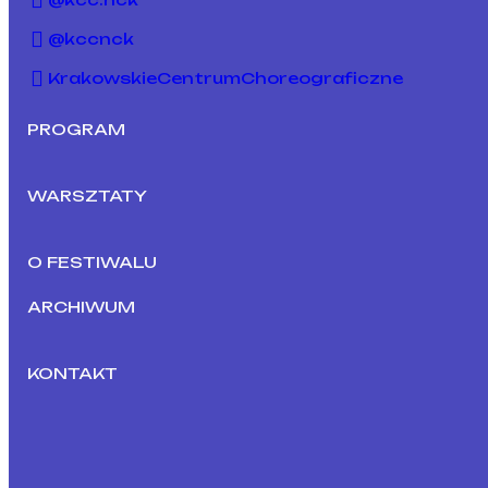
@kccnck
KrakowskieCentrumChoreograficzne
PROGRAM
WARSZTATY
O FESTIWALU
ARCHIWUM
KONTAKT