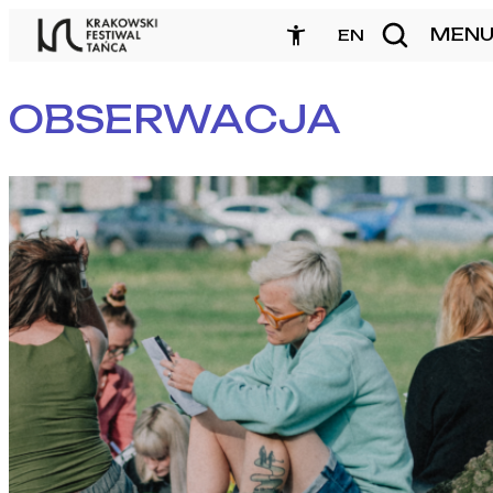
Przejdź
MEN
zamknij
EN
do
treści
OBSERWACJA