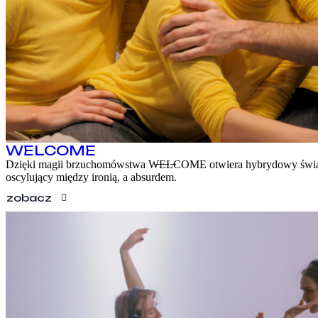
KONTAKT
EN
WELCOME
Dzięki magii brzuchomówstwa W̶E̶L̶COME otwiera hybrydowy świ
oscylujący między ironią, a absurdem.
zobacz