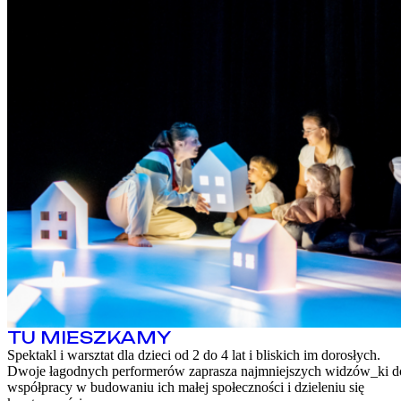
TU MIESZKAMY
Spektakl i warsztat dla dzieci od 2 do 4 lat i bliskich im dorosłych.
Dwoje łagodnych performerów zaprasza najmniejszych widzów_ki d
współpracy w budowaniu ich małej społeczności i dzieleniu się