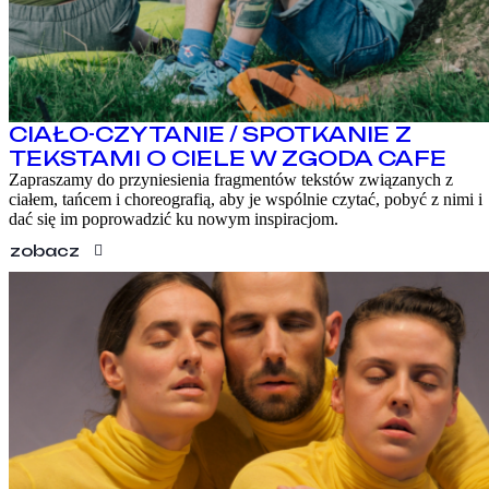
CIAŁO-CZYTANIE / SPOTKANIE Z
TEKSTAMI O CIELE W ZGODA CAFE
Zapraszamy do przyniesienia fragmentów tekstów związanych z
ciałem, tańcem i choreografią, aby je wspólnie czytać, pobyć z nimi i
dać się im poprowadzić ku nowym inspiracjom.
zobacz
PROGRAM
WARSZTATY
O FESTIWALU