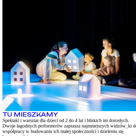
TU MIESZKAMY
Spektakl i warsztat dla dzieci od 2 do 4 lat i bliskich im dorosłych.
Dwoje łagodnych performerów zaprasza najmniejszych widzów_ki d
współpracy w budowaniu ich małej społeczności i dzieleniu się