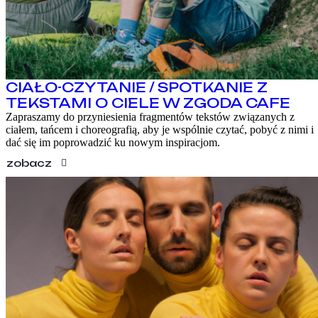
CIAŁO-CZYTANIE / SPOTKANIE Z
TEKSTAMI O CIELE W ZGODA CAFE
Zapraszamy do przyniesienia fragmentów tekstów związanych z
ciałem, tańcem i choreografią, aby je wspólnie czytać, pobyć z nimi i
dać się im poprowadzić ku nowym inspiracjom.
zobacz
PROGRAM
WARSZTATY
O FESTIWALU