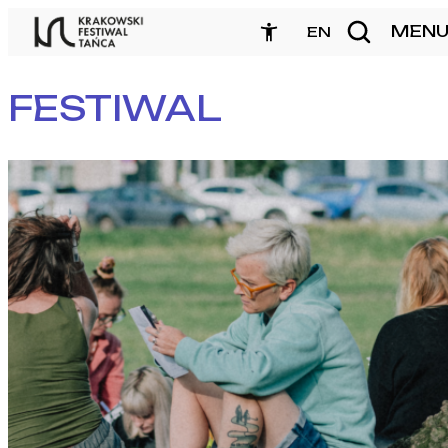
Przejdź
MEN
zamknij
EN
do
treści
FESTIWAL