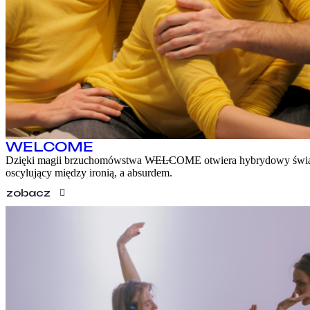
KONTAKT
EN
WELCOME
Dzięki magii brzuchomówstwa W̶E̶L̶COME otwiera hybrydowy świ
oscylujący między ironią, a absurdem.
zobacz