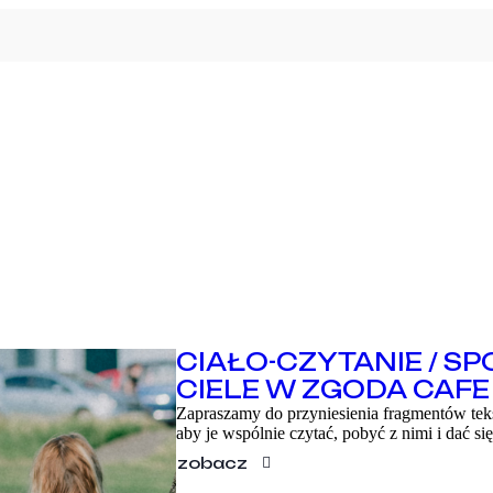
PROGRAM
CIAŁO-CZYTANIE / SP
WARSZTATY
CIELE W ZGODA CAFE
Zapraszamy do przyniesienia fragmentów teks
O FESTIWALU
aby je wspólnie czytać, pobyć z nimi i dać 
KONTAKT
zobacz