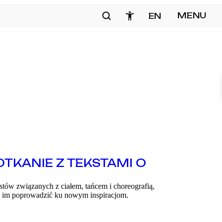
Szukaj
MENU
EN
zamknij
OTKANIE Z TEKSTAMI O
tów związanych z ciałem, tańcem i choreografią,
się im poprowadzić ku nowym inspiracjom.