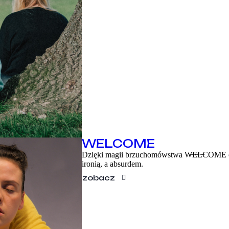
EN
WELCOME
Dzięki magii brzuchomówstwa W̶E̶L̶COME o
ironią, a absurdem.
zobacz