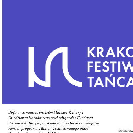
Dofinansowano ze środków Ministra Kultury i
Dziedzictwa Narodowego pochodzących z Funduszu
Promocji Kultury – państwowego funduszu celowego, w
ramach programu „Taniec”, realizowanego przez