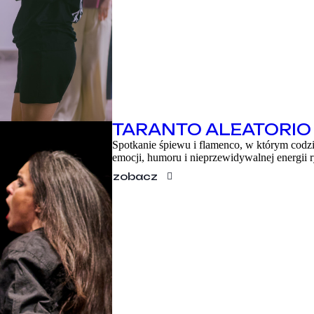
TARANTO ALEATORIO
Spotkanie śpiewu i flamenco, w którym codz
emocji, humoru i nieprzewidywalnej energii r
zobacz