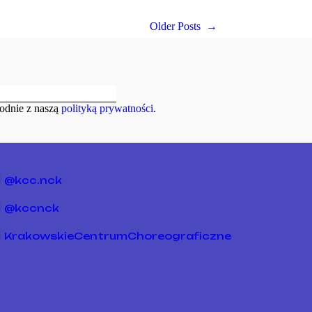
Older Posts
→
odnie z naszą
polityką prywatności
.
@kcc.nck
@kccnck
KrakowskieCentrumChoreograficzne