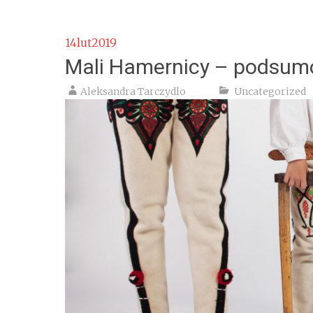
14
lut
2019
Mali Hamernicy – podsum
Aleksandra Tarczydlo
Uncategorized