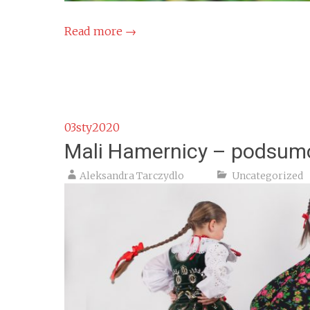
Read more
→
03
sty
2020
Mali Hamernicy – podsum
Aleksandra Tarczydlo
Uncategorized