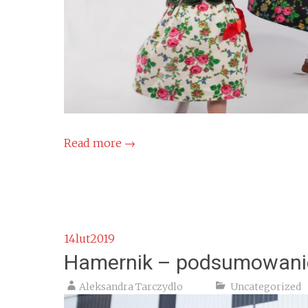
Read more
→
14
lut
2019
Hamernik – podsumowani
Aleksandra Tarczydlo
Uncategorized