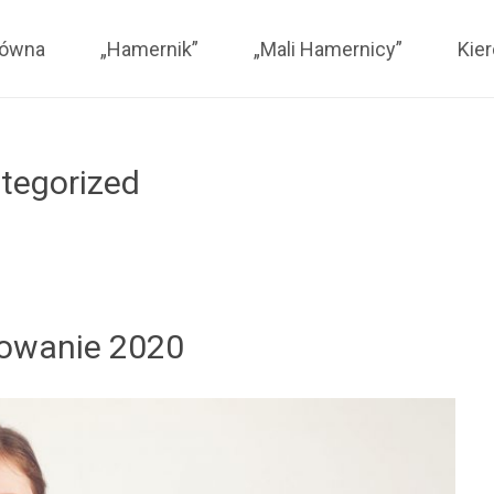
mernicy
łówna
„Hamernik”
„Mali Hamernicy”
Kie
tegorized
owanie 2020