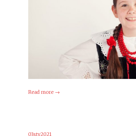
Read more
→
03
sty
2021