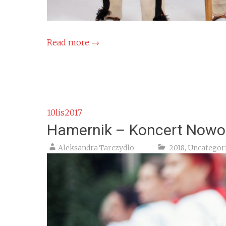
Read more
→
10
lis
2017
Hamernik – Koncert Nowo
Aleksandra Tarczydlo
2018
,
Uncategor