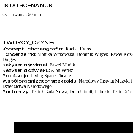
19:00 SCENA NCK
czas trwania: 60 min
TWÓRCY_CZYNIE:
Koncept i choreografia
: Rachel Erdos
Tancerze_rki
: Monika Witkowska, Dominik Więcek, Paweł Kozło
Dinges
Reżyseria świateł
: Paweł Murlik
Reżyseria dźwięku
: Alon Peretz
Produkcja
: Living Space Theatre
Współorganizator spektaklu
: Narodowy Instytut Muzyki i 
Dziedzictwa Narodowego
Partnerzy
: Teatr Łaźnia Nowa, Dom Utopii, Lubelski Teatr Tańc