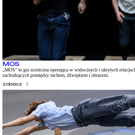
KONTAKT
EN
MOS
„MOS” to gra sceniczna operująca w widocznych i ukrytych relacjac
zachodzących pomiędzy ruchem, dźwiękiem i obrazem.
zobacz