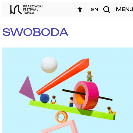
Przejdź
MEN
zamknij
EN
do
treści
SWOBODA