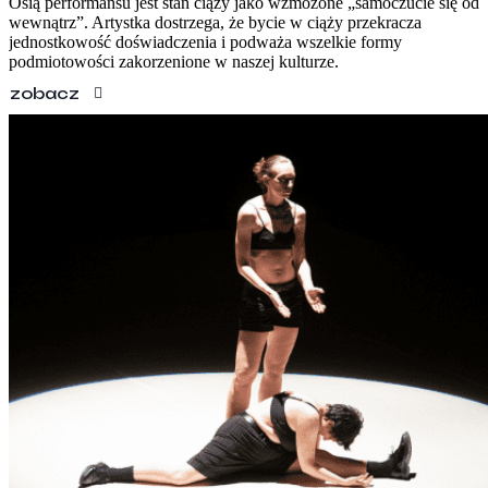
Osią performansu jest stan ciąży jako wzmożone „samoczucie się od
wewnątrz”. Artystka dostrzega, że bycie w ciąży przekracza
jednostkowość doświadczenia i podważa wszelkie formy
podmiotowości zakorzenione w naszej kulturze.
zobacz