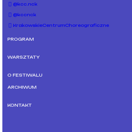
@kcc.nck
@kccnck
KrakowskieCentrumChoreograficzne
PROGRAM
WARSZTATY
O FESTIWALU
ARCHIWUM
KONTAKT