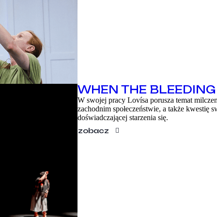
WHEN THE BLEEDING
W swojej pracy Lovísa porusza temat milczeni
zachodnim społeczeństwie, a także kwestię sw
doświadczającej starzenia się.
zobacz