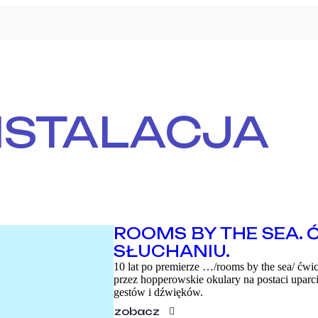
NSTALACJA
PROGRAM
ROOMS BY THE SEA. 
WARSZTATY
SŁUCHANIU.
10 lat po premierze …/rooms by the sea/ ćwic
O FESTIWALU
przez hopperowskie okulary na postaci uparci
gestów i dźwięków.
KONTAKT
zobacz