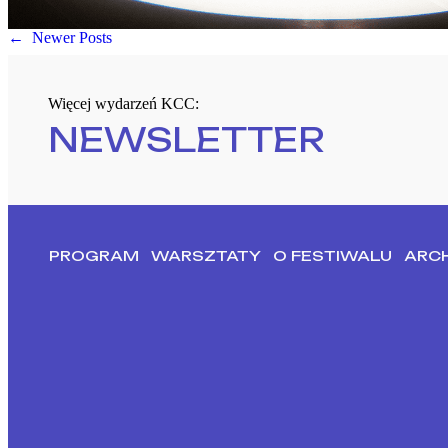
←
Newer Posts
Więcej wydarzeń KCC:
NEWSLETTER
PROGRAM
WARSZTATY
O FESTIWALU
ARC