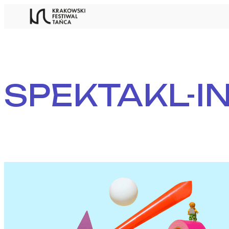
Przejdź
do
treści
SPEKTAKL-I