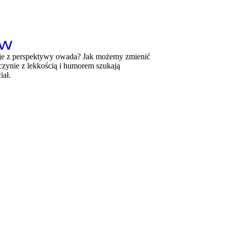
OW
 je z perspektywy owada? Jak możemy zmienić
czynie z lekkością i humorem szukają
iał.