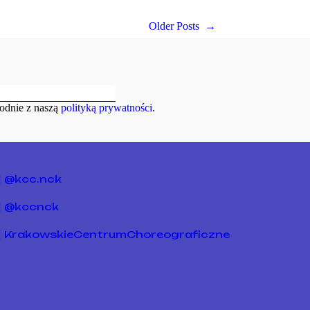
Older Posts
→
odnie z naszą
polityką prywatności
.
@kcc.nck
@kccnck
KrakowskieCentrumChoreograficzne