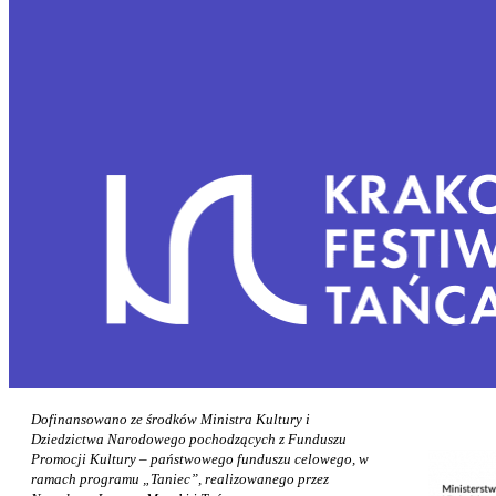
Dofinansowano ze środków Ministra Kultury i
Dziedzictwa Narodowego pochodzących z Funduszu
Promocji Kultury – państwowego funduszu celowego, w
ramach programu „Taniec”, realizowanego przez