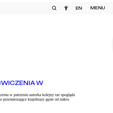
Szukaj
MENU
EN
zamknij
ĆWICZENIA W
zenia w patrzeniu autorka kolejny raz spogląda
e przemierzające krajobrazy gęste od mikro