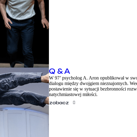
Q & A
W 97’ psycholog A. Aron opublikował w swo
dialogu między dwojgiem nieznajomych. Wedł
postawienie się w sytuacji bezbronności rozw
natychmiastowej miłości.
zobacz