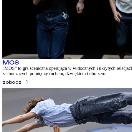
KONTAKT
EN
MOS
„MOS” to gra sceniczna operująca w widocznych i ukrytych relacjac
zachodzących pomiędzy ruchem, dźwiękiem i obrazem.
zobacz