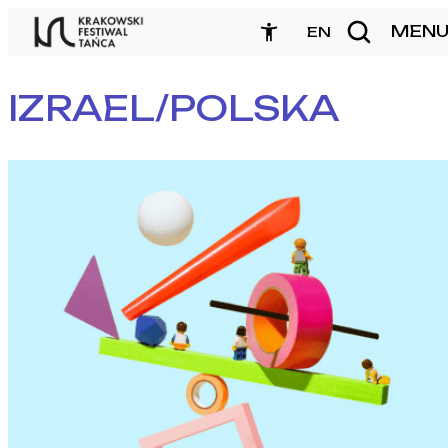
Przejdź
MEN
zamknij
EN
do
treści
IZRAEL/POLSKA