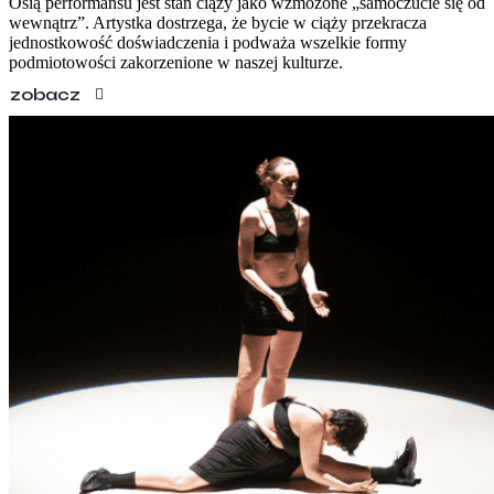
Osią performansu jest stan ciąży jako wzmożone „samoczucie się od
wewnątrz”. Artystka dostrzega, że bycie w ciąży przekracza
jednostkowość doświadczenia i podważa wszelkie formy
podmiotowości zakorzenione w naszej kulturze.
zobacz