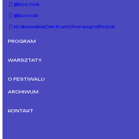
@kcc.nck
@kccnck
KrakowskieCentrumChoreograficzne
PROGRAM
WARSZTATY
O FESTIWALU
ARCHIWUM
KONTAKT