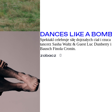
DANCES LIKE A BOM
Spektakl celebruje siłę dojrzałych ciał i rzu
tancerz Sasha Waltz & Guest Luc Dunberry i 
Bausch Finola Cronin.
zobacz