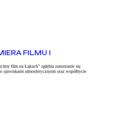
IERA FILMU I
ęcimy film na Łąkach” zgłębia zanurzanie się
 ze zjawiskami atmosferycznymi oraz współbycie