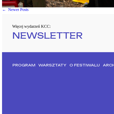
←
Newer Posts
Więcej wydarzeń KCC:
NEWSLETTER
PROGRAM
WARSZTATY
O FESTIWALU
ARC