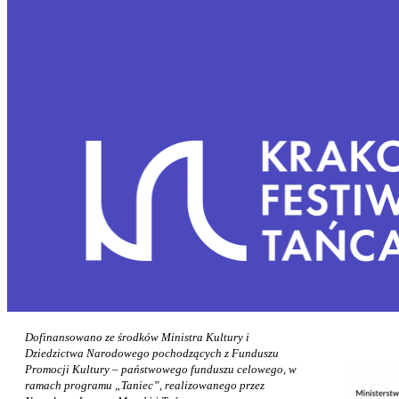
Dofinansowano ze środków Ministra Kultury i
Dziedzictwa Narodowego pochodzących z Funduszu
Promocji Kultury – państwowego funduszu celowego, w
ramach programu „Taniec”, realizowanego przez