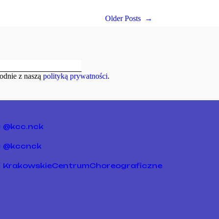
Older Posts
→
odnie z naszą
polityką prywatności
.
@kcc.nck
@kccnck
KrakowskieCentrumChoreograficzne