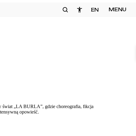
Szukaj
MENU
EN
zamknij
y świat „LA BURLA”, gdzie choreografia, fikcja
intensywną opowieść.