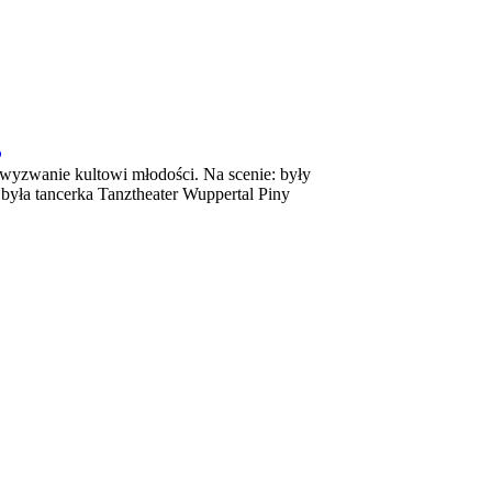
B
ca wyzwanie kultowi młodości. Na scenie: były
była tancerka Tanztheater Wuppertal Piny