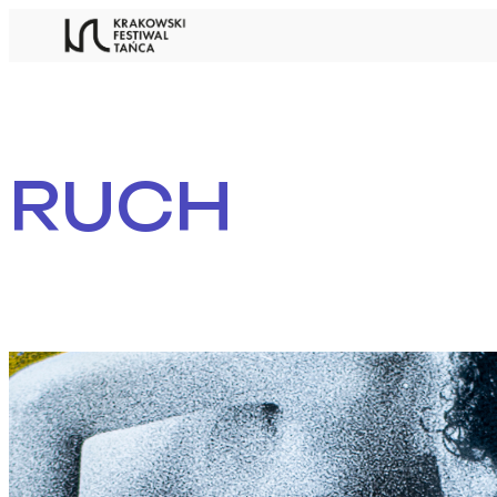
Przejdź
do
treści
RUCH