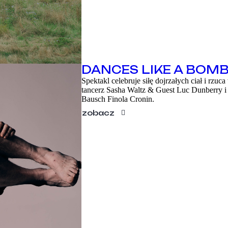
DANCES LIKE A BOM
Spektakl celebruje siłę dojrzałych ciał i rzu
tancerz Sasha Waltz & Guest Luc Dunberry i 
Bausch Finola Cronin.
zobacz