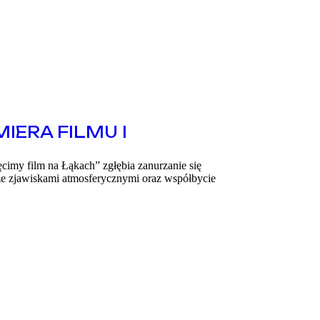
IERA FILMU I
ęcimy film na Łąkach” zgłębia zanurzanie się
 ze zjawiskami atmosferycznymi oraz współbycie