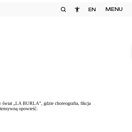
Szukaj
MENU
EN
zamknij
y świat „LA BURLA”, gdzie choreografia, fikcja
intensywną opowieść.